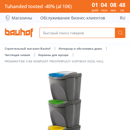
PRÜGIKASTIDE 3-NE KOMPLEKT PROSPERPLAST SORTIBOX 3X2
01
04
08
47
Tuhanded tooted -40% (al 10€)
ДНЕЙ
ЧАСЫ
МИН
СЕК
Магазины
Обслуживание бизнес-клиентов
RU
Строительный магазин Bauhof
Интерьер и обстановка дома
Чистящая химия
Корзины для мусора
PRÜGIKASTIDE 3-NE KOMPLEKT PROSPERPLAST SORTIBOX 3X20L HALL