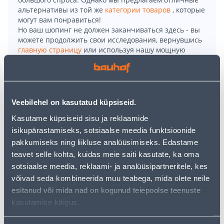
альтернативы из той же
категории товаров
, которые
могут вам понравиться!
Но ваш шопинг не должен заканчиваться здесь - вы
можете продолжить свои исследования, вернувшись
главную страницу
или используя нашу мощную
функцию поиска, чтобы найти еще более приятные
варианты. Удачных покупок!
• Moodulprügikastidest komplekt, mis teeb prügi
Veebilehel on kasutatud küpsiseid.
sorteerimise lihtsaks.
Kasutame küpsiseid sisu ja reklaamide
• 3 x 20-liitrise mahutavusega kaanega prügikasti, mis
isikupärastamiseks, sotsiaalse meedia funktsioonide
on üksteise otsa paigutatavad.
pakkumiseks ning liikluse analüüsimiseks. Edastame
• Mõõtmed kokkupandult (sügavus x laius x kõrgus):
teavet selle kohta, kuidas meie saiti kasutate, ka oma
29,3 x 39,2 x 100,5 cm.
sotsiaalse meedia, reklaami- ja analüüsipartneritele, kes
• 14-päevane tagastusõigus.
võivad seda kombineerida muu teabega, mida olete neile
esitanud või mida nad on kogunud teiepoolse teenuste
kasutamise käigus.
Доставка невозможна