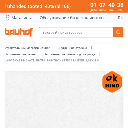
VÄRVITAV SEINAKATE SINTRA PAINTBOX 697504 MUSTER 1,06
01
07
40
37
Tuhanded tooted -40% (al 10€)
ДНЕЙ
ЧАСЫ
МИН
СЕК
Магазины
Обслуживание бизнес-клиентов
RU
Строительный магазин Bauhof
Внутренняя отделка
Настенные покрытия
Настенные покрытия под покраску
VÄRVITAV SEINAKATE SINTRA PAINTBOX 697504 MUSTER 1,06X25M