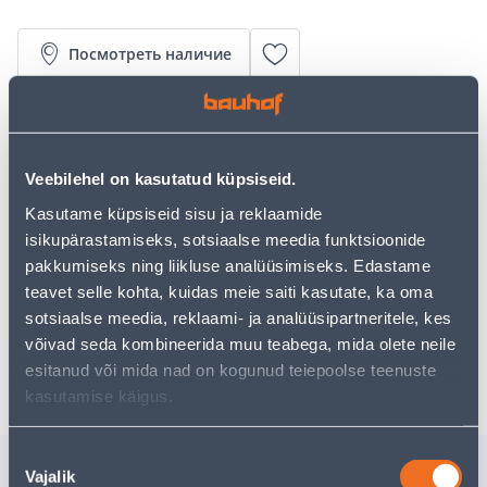
Посмотреть наличие
• Sintra Paint By seeria seinakate Paintbox on värvitav
ja selle suurus on 1,06 x 25 m.
• Värvus valge.
Veebilehel on kasutatud küpsiseid.
• Paint By seeriasse kuuluvad valge struktuuriga
Kasutame küpsiseid sisu ja reklaamide
seinakatted, mis sobivad (korduvaks) ülevärvimiseks.
isikupärastamiseks, sotsiaalse meedia funktsioonide
• 14-päevane tagastusõigus.
pakkumiseks ning liikluse analüüsimiseks. Edastame
teavet selle kohta, kuidas meie saiti kasutate, ka oma
Предполагаемая доставка 4,99 € от 2-5 tööpäeva
sotsiaalse meedia, reklaami- ja analüüsipartneritele, kes
võivad seda kombineerida muu teabega, mida olete neile
Забрать в магазине, с 09.08.2026
esitanud või mida nad on kogunud teiepoolse teenuste
kasutamise käigus.
Nõusoleku
Похожие продукты
Vajalik
valik