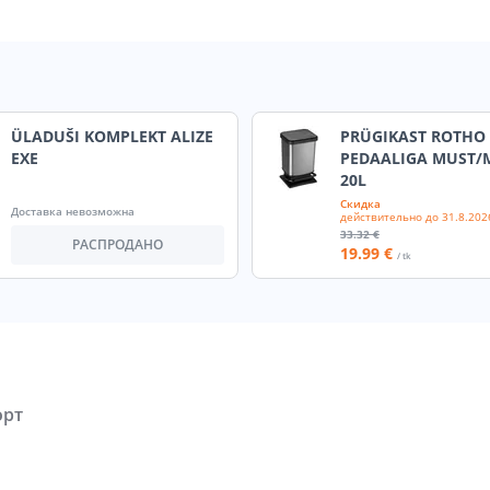
ÜLADUŠI KOMPLEKT ALIZE
PRÜGIKAST ROTHO
EXE
PEDAALIGA MUST/
20L
Скидка
Доставка невозможна
действительно до
31.8.202
33
.32 €
РАСПРОДАНО
19
.99 €
/ tk
орт