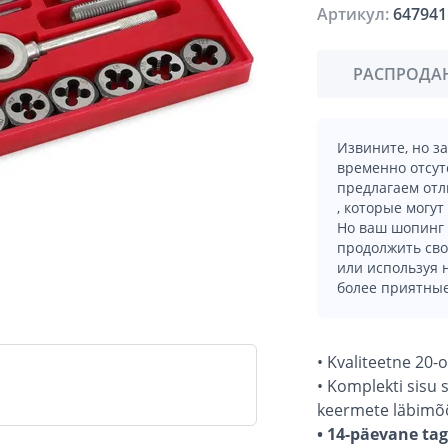
Артикул:
647941
РАСПРОДА
Извините, но з
временно отсут
предлагаем отл
, которые могут
Но ваш шопинг 
продолжить сво
или используя
более приятные
• Kvaliteetne 20-
• Komplekti sisu
keermete läbimõ
• 14-päevane ta