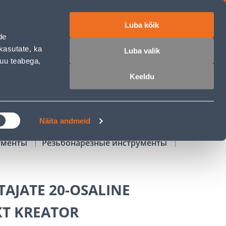
Luba kõik
работе
ET
RU
EN
de
kasutate, ka
Luba valik
muu teabega,
Войти
Избранное
Корзина
Keeldu
РОЧКА
КЛУБ МАСТЕРОВ
БЛОГИ
Näita andmeid
ументы
Резьбонарезные инструменты
AJATE 20-OSALINE
T KREATOR