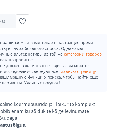
НО
апрашиваемый вами товар в настоящее время
ствует из-за большого спроса. Однако мы
ичные альтернативы из той же
категории товаров
 вам понравиться!
не должен заканчиваться здесь - вы можете
и исследования, вернувшись
главную страницу
 нашу мощную функцию поиска, чтобы найти еще
 варианты. Удачных покупок!
osaline keermepuuride ja - lõikurite komplekt.
 sobib enamiku sõidukite kõige levinumate
õtudega.
gastusõigus.