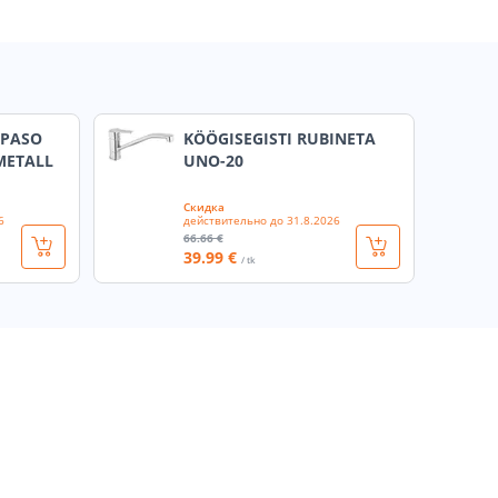
 PASO
KÖÖGISEGISTI RUBINETA
METALL
UNO-20
Скидка
6
действительно до
31.8.2026
66
.66 €
39
.99 €
/ tk