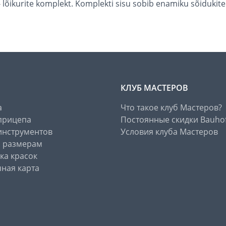
- lõikurite komplekt. Komplekti sisu sobib enamiku sõiduki
КЛУБ МАСТЕРОВ
а
Что такое клуб Мастеров?
прицепа
Постоянные скидки Bauho
инструментов
Условия клуба Мастеров
о размерам
ка красок
ная карта