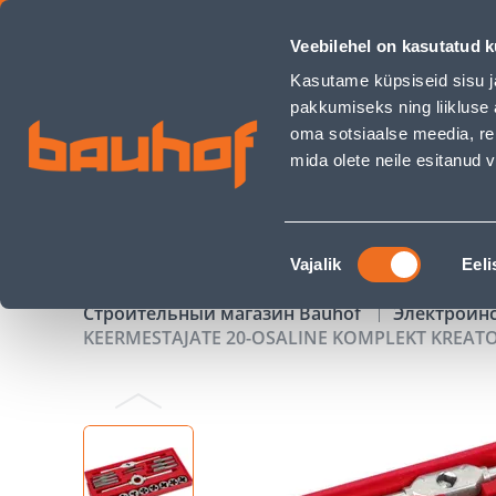
KEERMESTAJATE 20-OSALINE KOMPLEKT KREATOR - Bauhof h
Veebilehel on kasutatud k
Магазины
Обслуживание бизнес-клиентов
Kasutame küpsiseid sisu j
pakkumiseks ning liikluse 
oma sotsiaalse meedia, re
mida olete neile esitanud
ТОВАРЫ
АКЦИИ
К
Nõusoleku
Vajalik
Eeli
valik
Строительный магазин Bauhof
Электроин
KEERMESTAJATE 20-OSALINE KOMPLEKT KREAT