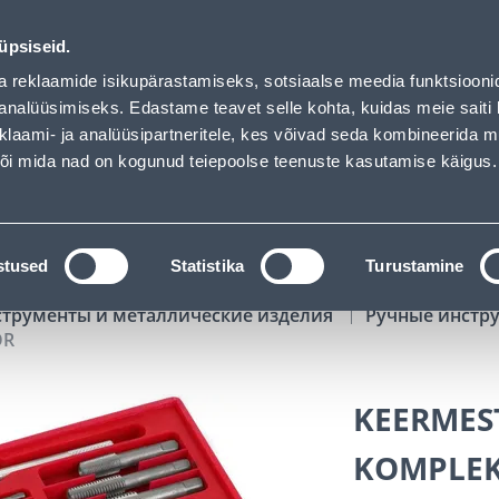
as loaded
02
07
17
49
Tuhanded tooted -40% (al 10€)
ДНЕЙ
ЧАСЫ
МИН
СЕК
üpsiseid.
Обслуживание частных клиентов
Услуги
Предложения о 
a reklaamide isikupärastamiseks, sotsiaalse meedia funktsiooni
analüüsimiseks. Edastame teavet selle kohta, kuidas meie saiti 
klaami- ja analüüsipartneritele, kes võivad seda kombineerida 
ПОИСК
 või mida nad on kogunud teiepoolse teenuste kasutamise käigus.
АТАЛОГИ
АРЕНДА ИНСТРУМЕНТОВ
РАСС
stused
Statistika
Turustamine
струменты и металлические изделия
Ручные инстр
OR
KEERMEST
KOMPLEK