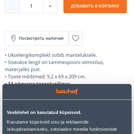
−
+
ДОБАВИТЬ В КОРЗИНУ
Посмотреть наличие
• Ukselengikomplekt sobib manteluksele.
• Siseukse lengil on tammespooni viimistlus,
materjaliks puit.
• Toote mõõtmed: 9,2 x 69 x 209 cm.
• 14-päevane tagastusõigus.
Калькулятор рассрочки
Депозит
Платежи
Veebilehel on kasutatud küpsiseid.
Kasutame küpsiseid sisu ja reklaamide
isikupärastamiseks, sotsiaalse meedia funktsioonide