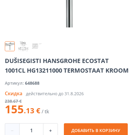
DUŠISEGISTI HANSGROHE ECOSTAT
1001CL HG13211000 TERMOSTAAT KROOM
Артикул:
648688
Скидка
действительно до
31.8.2026
238
.67 €
155
.13 €
/ tk
−
+
ДОБАВИТЬ В КОРЗИНУ