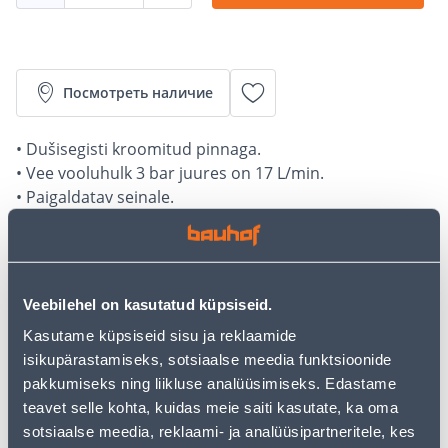
Посмотреть наличие
• Dušisegisti kroomitud pinnaga.
• Vee vooluhulk 3 bar juures on 17 L/min.
• Paigaldatav seinale.
• Dušivoolik ja -otisk tuleb osta eraldi.
• 14-päevane tagastusõigus.
Калькулятор рассрочки
Veebilehel on kasutatud küpsiseid.
Kasutame küpsiseid sisu ja reklaamide
Депозит
Платежи
isikupärastamiseks, sotsiaalse meedia funktsioonide
pakkumiseks ning liikluse analüüsimiseks. Edastame
teavet selle kohta, kuidas meie saiti kasutate, ka oma
25
.86 €
sotsiaalse meedia, reklaami- ja analüüsipartneritele, kes
Ежемесячный платеж