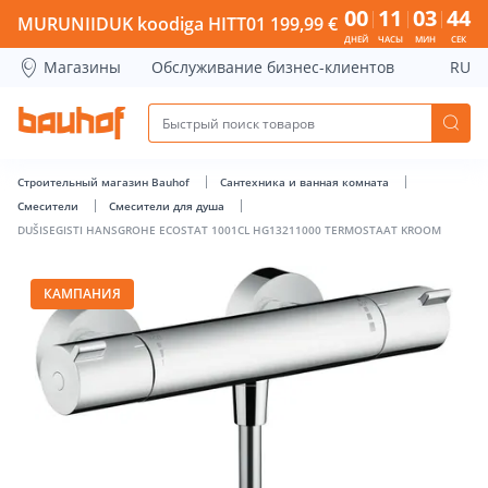
DUŠISEGISTI HANSGROHE ECOSTAT 1001CL HG13211000 TE
00
11
03
43
MURUNIIDUK koodiga HITT01 199,99 €
ДНЕЙ
ЧАСЫ
МИН
СЕК
Магазины
Обслуживание бизнес-клиентов
RU
Строительный магазин Bauhof
Сантехника и ванная комната
Cмесители
Смесители для душа
DUŠISEGISTI HANSGROHE ECOSTAT 1001CL HG13211000 TERMOSTAAT KROOM
КАМПАНИЯ