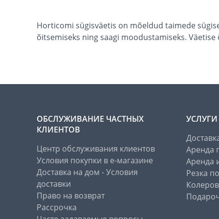
Horticomi sügisväetis on mõeldud taimede sügise
õitsemiseks ning saagi moodustamiseks. Väetise õ
ОБСЛУЖИВАНИЕ ЧАСТНЫХ
УСЛУГИ
КЛИЕНТОВ
Доставк
Центр обслуживания клиентов
Аренда 
Условия покупки в е-магазине
Аренда 
Доставка на дом - Условия
Резка п
доставки
Колеров
Право на возврат
Подароч
Рассрочка