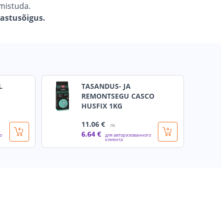
lmistuda.
gastusõigus.
L
TASANDUS- JA
REMONTSEGU CASCO
HUSFIX 1KG
11
.06 €
/tk
6
.64 €
о
для авторизованного
клиента