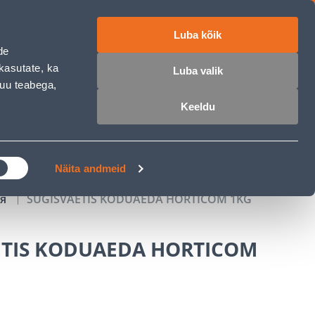
Luba kõik
работе
ET
RU
EN
de
kasutate, ka
Luba valik
muu teabega,
Войти
Избранное
Корзина
Keeldu
РОЧКА
КЛУБ МАСТЕРОВ
БЛОГИ
Näita andmeid
ия
SÜGISVÄETIS KODUAEDA HORTICOM 1KG
ETIS KODUAEDA HORTICOM