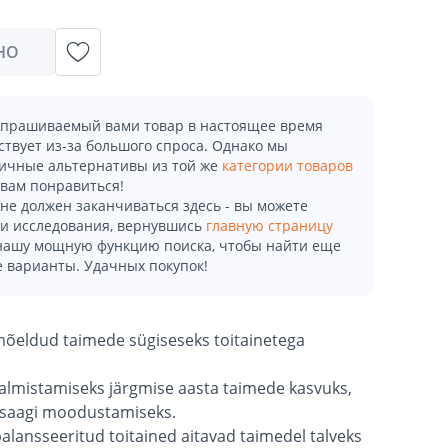
НО
апрашиваемый вами товар в настоящее время
ствует из-за большого спроса. Однако мы
ичные альтернативы из той же
категории товаров
 вам понравиться!
не должен заканчиваться здесь - вы можете
и исследования, вернувшись
главную страницу
 нашу мощную функцию поиска, чтобы найти еще
 варианты. Удачных покупок!
 mõeldud taimede sügiseseks toitainetega
valmistamiseks järgmise aasta taimede kasvuks,
 saagi moodustamiseks.
 balansseeritud toitained aitavad taimedel talveks