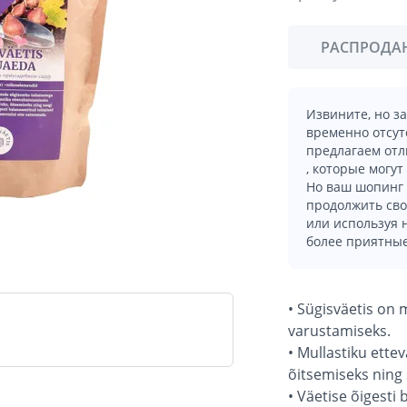
РАСПРОДА
Извините, но з
временно отсут
предлагаем отл
, которые могут
Но ваш шопинг 
продолжить сво
или используя
более приятные
• Sügisväetis on
varustamiseks.
• Mullastiku ette
õitsemiseks ning
• Väetise õigesti