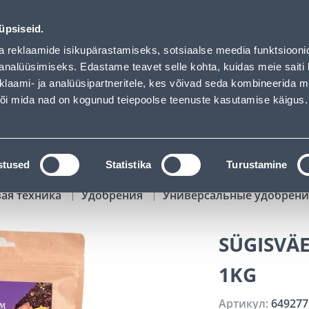
ed
01
22
35
43
Tuhanded tooted -40% (al 10€)
ДНЕЙ
ЧАСЫ
МИН
СЕК
üpsiseid.
Обслуживание частных клиентов
Услуги
Предложения о 
a reklaamide isikupärastamiseks, sotsiaalse meedia funktsiooni
analüüsimiseks. Edastame teavet selle kohta, kuidas meie saiti 
klaami- ja analüüsipartneritele, kes võivad seda kombineerida 
ПОИСК
 või mida nad on kogunud teiepoolse teenuste kasutamise käigus.
АТАЛОГИ
АРЕНДА ИНСТРУМЕНТОВ
РАСС
stused
Statistika
Turustamine
вая техника
Удобрения
Универсальные удобрен
SÜGISVÄ
1KG
Артикул:
649277