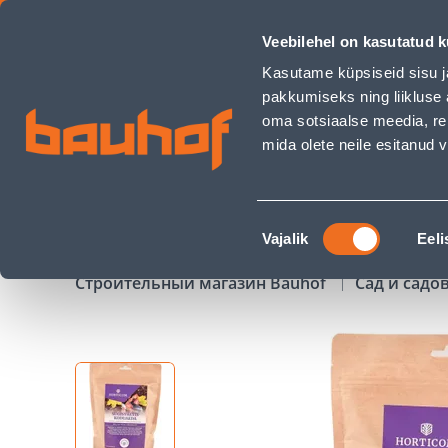
SÜGISVÄETIS KODUAEDA HORTICOM 1KG - Bauhof has load
Veebilehel on kasutatud k
Магазины
Обслуживание бизнес-клиентов
Kasutame küpsiseid sisu j
pakkumiseks ning liikluse 
oma sotsiaalse meedia, re
mida olete neile esitanud
ТОВАРЫ
АКЦИИ
К
Nõusoleku
Vajalik
Eeli
valik
Строительный магазин Bauhof
Сад и садо