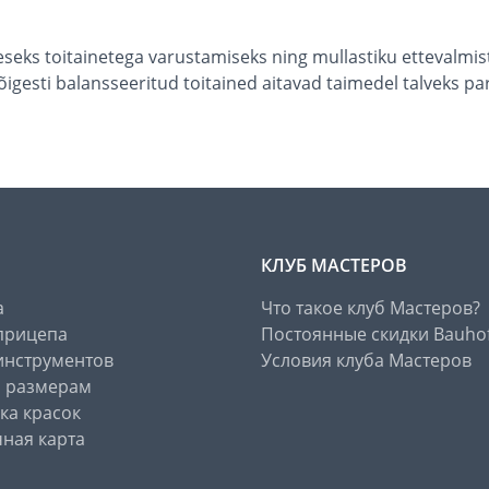
seks toitainetega varustamiseks ning mullastiku ettevalmis
igesti balansseeritud toitained aitavad taimedel talveks pa
КЛУБ МАСТЕРОВ
а
Что такое клуб Мастеров?
прицепа
Постоянные скидки Bauho
инструментов
Условия клуба Мастеров
о размерам
ка красок
ная карта