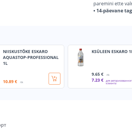
paremini ette va
• 14-päevane ta
NIISKUSTÕKE ESKARO
KSÜLEEN ESKARO 1
AQUASTOP-PROFESSIONAL
1L
9
.65 €
/tk
7
.23 €
10
.89 €
для авторизованног
/tk
клиента
орт