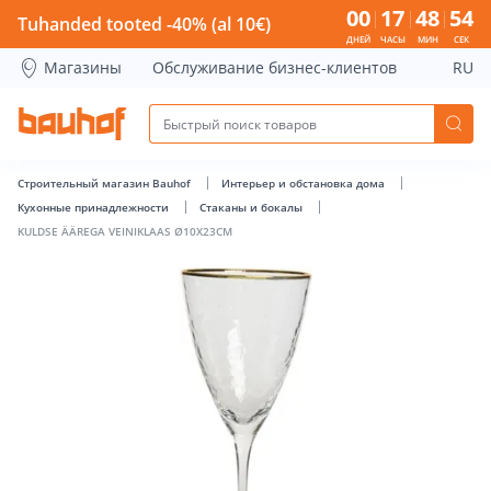
KULDSE ÄÄREGA VEINIKLAAS Ø10X23CM - Bauhof has loade
00
17
48
54
Tuhanded tooted -40% (al 10€)
ДНЕЙ
ЧАСЫ
МИН
СЕК
Магазины
Обслуживание бизнес-клиентов
RU
Строительный магазин Bauhof
Интерьер и обстановка дома
Кухонные принадлежности
Стаканы и бокалы
KULDSE ÄÄREGA VEINIKLAAS Ø10X23CM