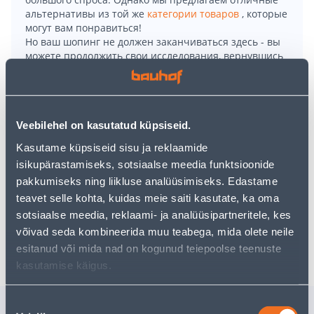
альтернативы из той же
категории товаров
, которые
могут вам понравиться!
Но ваш шопинг не должен заканчиваться здесь - вы
можете продолжить свои исследования, вернувшись
главную страницу
или используя нашу мощную
функцию поиска, чтобы найти еще более приятные
варианты. Удачных покупок!
Veebilehel on kasutatud küpsiseid.
• Sinine klaasmosaiik mõõtmetega 30 x 30 cm.
Kasutame küpsiseid sisu ja reklaamide
• Läikiv pinnaviimistlus.
isikupärastamiseks, sotsiaalse meedia funktsioonide
• Saab luua originaalseid ja eksklusiivseid lahendusi.
pakkumiseks ning liikluse analüüsimiseks. Edastame
• 14-päevane tagastusõigus.
teavet selle kohta, kuidas meie saiti kasutate, ka oma
sotsiaalse meedia, reklaami- ja analüüsipartneritele, kes
võivad seda kombineerida muu teabega, mida olete neile
Доставка невозможна
esitanud või mida nad on kogunud teiepoolse teenuste
kasutamise käigus.
Nõusoleku
Похожие продукты