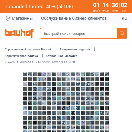
KLAAS- JA KIVIMOSAIIK MID0031 30X30CM SININE - Bauhof h
01
14
36
02
Tuhanded tooted -40% (al 10€)
ДНЕЙ
ЧАСЫ
МИН
СЕК
Магазины
Обслуживание бизнес-клиентов
RU
Строительный магазин Bauhof
Внутренняя отделка
Керамическая плитка
Стеклянная мозаика
KLAAS- JA KIVIMOSAIIK MID0031 30X30CM SININE