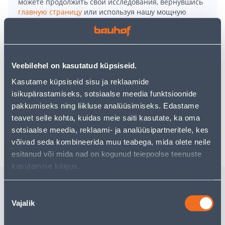
можете продолжить свои исследования, вернувшись
главную страницу
или используя нашу мощную
функцию поиска, чтобы найти еще более приятные
варианты. Удачных покупок!
• Purunematud kruustangid karastatud lõugadega.
Veebilehel on kasutatud küpsiseid.
• Valmistatud kõrgtugevast malmist.
Kasutame küpsiseid sisu ja reklaamide
• Haardeulatus 100 mm.
isikupärastamiseks, sotsiaalse meedia funktsioonide
• 14-päevane tagastusõigus.
pakkumiseks ning liikluse analüüsimiseks. Edastame
teavet selle kohta, kuidas meie saiti kasutate, ka oma
sotsiaalse meedia, reklaami- ja analüüsipartneritele, kes
Доставка невозможна
võivad seda kombineerida muu teabega, mida olete neile
esitanud või mida nad on kogunud teiepoolse teenuste
kasutamise käigus.
Похожие продукты
Nõusoleku
LUKUSTUSTANGID
GALVANI
Vajalik
valik
TRUPER KAARDUS
TROSSIPI
LÕUGADEGA 100MM
100MM