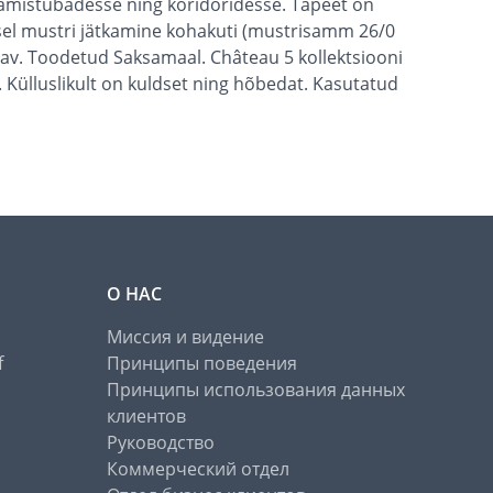
magamistubadesse ning koridoridesse. Tapeet on
isel mustri jätkamine kohakuti (mustrisamm 26/0
datav. Toodetud Saksamaal. Château 5 kollektsiooni
. Külluslikult on kuldset ning hõbedat. Kasutatud
О НАС
Миссия и видение
f
Принципы поведения
Принципы использования данных
клиентов
Руководство
Коммерческий отдел