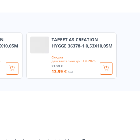
ON
TAPEET AS CREATION
3X10,05M
HYGGE 36378-1 0,53X10,05M
Скидка
6
действительно до
31.8.2026
21
.59 €
13
.99 €
/ rull