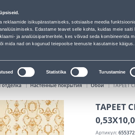
ed
00
00
53
27
Kuni 20% LISAKS koodiga!
ДНЕЙ
ЧАСЫ
МИН
СЕК
üpsiseid.
Обслуживание частных клиентов
Услуги
Предложения о 
a reklaamide isikupärastamiseks, sotsiaalse meedia funktsiooni
analüüsimiseks. Edastame teavet selle kohta, kuidas meie saiti 
klaami- ja analüüsipartneritele, kes võivad seda kombineerida 
ПОИСК
 või mida nad on kogunud teiepoolse teenuste kasutamise käigus.
АТАЛОГИ
АРЕНДА ИНСТРУМЕНТОВ
РАСС
stused
Statistika
Turustamine
я отделка
Настенные покрытия
Обои
TAPEET C
TAPEET C
0,53X10,
Артикул:
655372