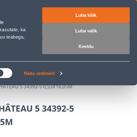
Luba kõik
работе
ET
RU
EN
de
kasutate, ka
Luba valik
muu teabega,
Войти
Избранное
Корзина
Keeldu
РОЧКА
КЛУБ МАСТЕРОВ
БЛОГИ
Näita andmeid
HÂTEAU 5 34392-5 0,53X10,05M
HÂTEAU 5 34392-5
05M