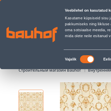
TAPEET CHÂTEAU 5 34392-5 0,53X10,05M - Bauhof has load
Veebilehel on kasutatud k
Магазины
Обслуживание бизнес-клиентов
Kasutame küpsiseid sisu j
pakkumiseks ning liikluse 
oma sotsiaalse meedia, re
mida olete neile esitanud
ТОВАРЫ
АКЦИИ
К
Nõusoleku
Vajalik
Eeli
valik
Строительный магазин Bauhof
Внутрення