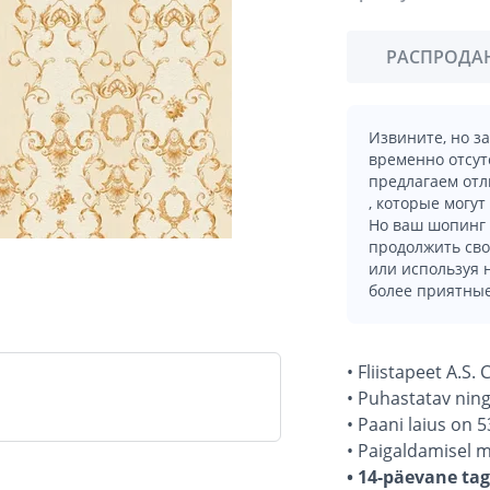
РАСПРОДА
Извините, но з
временно отсут
предлагаем отл
, которые могут
Но ваш шопинг 
продолжить сво
или используя
более приятные
• Fliistapeet A.S.
• Puhastatav nin
• Paani laius on 5
• Paigaldamisel 
• 14-päevane ta