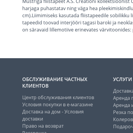
Mustriga fliistapeet A.S. Créationi kollektsiooni
harjaga puhastatav ning väga hea pleekimiskindlu
cm).Liimimiseks kasutada fliistapeedile sobilikku
tapeedid toovad interjööri tagasi baroki ja neokl
on säravaid lillemotiive erinevates värvitoonides: pu
ОБСЛУЖИВАНИЕ ЧАСТНЫХ
УСЛУГИ
КЛИЕНТОВ
Доставк
Центр обслуживания клиентов
Аренда 
Условия покупки в е-магазине
Аренда 
Доставка на дом - Условия
Резка п
доставки
Колеров
Право на возврат
Подароч