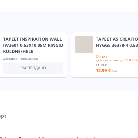
TAPEET INSPIRATION WALL
TAPEET AS CREATI
IW3601 0,53X10,05M RINGID
HYGGE 36378-4 0,5
KULDNE/HELE
Скидка
Доставка невозможна
действительно до
31.8.202
21
.59 €
РАСПРОДАНО
12
.99 €
/ rull
орт