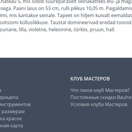
st Château 5, mis sobib suurepäraselt seinakatteks elu- ja 
sega. Paani laius on 53 cm, rulli pikkus 10,05 m. Paigaldam
 liimi, mis kantakse seinale. Tapeet on hiljem kuivalt eemal
assitsismi külluslikkuse. Taustal domineerivad eredad toonid
nane, lilla, violetne, helesinine, türkiis, pruun, hall.
КЛУБ МАСТЕРОВ
а
Что такое клуб Мастеров?
прицепа
Постоянные скидки Bauho
инструментов
Условия клуба Мастеров
о размерам
ка красок
ная карта