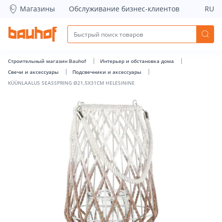
KÜÜNLAALUS SEASSPRING Ø21,5X31CM HELESININE - Bauho
Магазины
Обслуживание бизнес-клиентов
RU
Строительный магазин Bauhof
Интерьер и обстановка дома
Свечи и аксессуары
Подсвечники и аксессуары
KÜÜNLAALUS SEASSPRING Ø21,5X31CM HELESININE