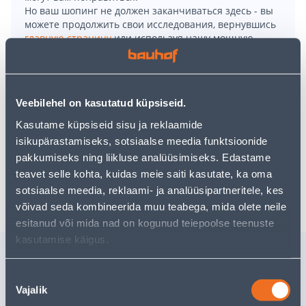
Но ваш шопинг не должен заканчиваться здесь - вы
можете продолжить свои исследования, вернувшись
главную страницу
или используя нашу мощную
функцию поиска, чтобы найти еще более приятные
варианты. Удачных покупок!
Veebilehel on kasutatud küpsiseid.
• Küünlaalus on mõõtmetega Ø 21,5 x 31 cm.
• Helesinise värvusega.
Kasutame küpsiseid sisu ja reklaamide
• 14-päevane tagastusõigus.
isikupärastamiseks, sotsiaalse meedia funktsioonide
pakkumiseks ning liikluse analüüsimiseks. Edastame
teavet selle kohta, kuidas meie saiti kasutate, ka oma
Доставка невозможна
sotsiaalse meedia, reklaami- ja analüüsipartneritele, kes
võivad seda kombineerida muu teabega, mida olete neile
esitanud või mida nad on kogunud teiepoolse teenuste
kasutamise käigus.
Похожие продукты
ÜMBRISPOTT MICA
KERAAMI
Nõusoleku
DECORATIONS ERA
SEASSPR
Vajalik
valik
Ø23X21,5CM LIIVAHALL
21,5X21,