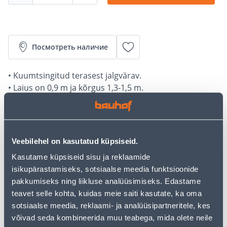
Посмотреть наличие
• Kuumtsingitud terasest jalgvärav.
• Laius on 0,9 m ja kõrgus 1,3-1,5 m.
• Vasakpoolne.
• 14-päevane tagastusõigus.
Veebilehel on kasutatud küpsiseid.
Калькулятор рассрочки
Kasutame küpsiseid sisu ja reklaamide
Депозит
Платежи
isikupärastamiseks, sotsiaalse meedia funktsioonide
pakkumiseks ning liikluse analüüsimiseks. Edastame
teavet selle kohta, kuidas meie saiti kasutate, ka oma
15
.33 €
sotsiaalse meedia, reklaami- ja analüüsipartneritele, kes
Ежемесячный платеж
võivad seda kombineerida muu teabega, mida olete neile