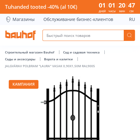
JALGVÄRAV POLBRAM &quot;LAURA&quot; VASAK 0,90X1,50M
01
01
20
47
Tuhanded tooted -40% (al 10€)
ДНЕЙ
ЧАСЫ
МИН
СЕК
Магазины
Обслуживание бизнес-клиентов
RU
Строительный магазин Bauhof
Сад и садовая техника
Сады и аксессуары
Ворота и калитки
JALGVÄRAV POLBRAM "LAURA" VASAK 0,90X1,50M RAL9005
КАМПАНИЯ