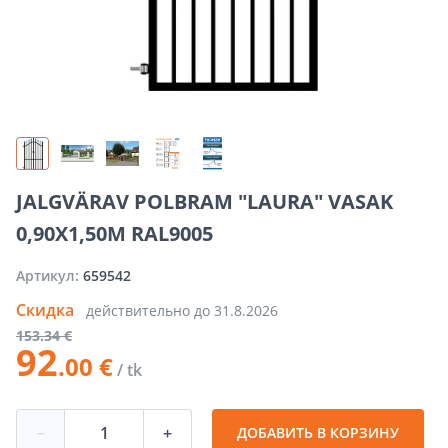
JALGVÄRAV POLBRAM "LAURA" VASAK
0,90X1,50M RAL9005
Артикул:
659542
Скидка
действительно до
31.8.2026
153
.34 €
92
.00 €
/ tk
−
+
ДОБАВИТЬ В КОРЗИНУ