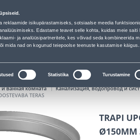
AS - Bauhof has loaded
00
16
55
20
Kuni 20% LISAKS koodiga!
ДНЕЙ
ЧАСЫ
МИН
СЕК
üpsiseid.
Обслуживание частных клиентов
Услуги
Предложения о 
a reklaamide isikupärastamiseks, sotsiaalse meedia funktsiooni
analüüsimiseks. Edastame teavet selle kohta, kuidas meie saiti 
klaami- ja analüüsipartneritele, kes võivad seda kombineerida 
ПОИСК
 või mida nad on kogunud teiepoolse teenuste kasutamise käigus.
АТАЛОГИ
АРЕНДА ИНСТРУМЕНТОВ
РАСС
stused
Statistika
Turustamine
 и ванная комната
Канализация, водопровод и си
OOSTEVABA TERAS
TRAPI U
Ø150MM 