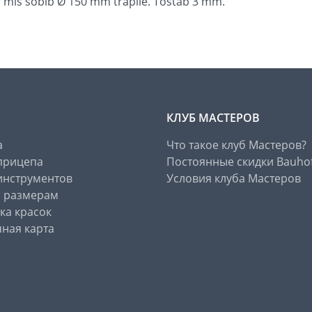
 mis sobib Ø 150 mm trapile. Tõstab 3 mm.
КЛУБ МАСТЕРОВ
а
Что такое клуб Мастеров?
прицепа
Постоянные скидки Bauho
инструментов
Условия клуба Мастеров
о размерам
ка красок
ная карта