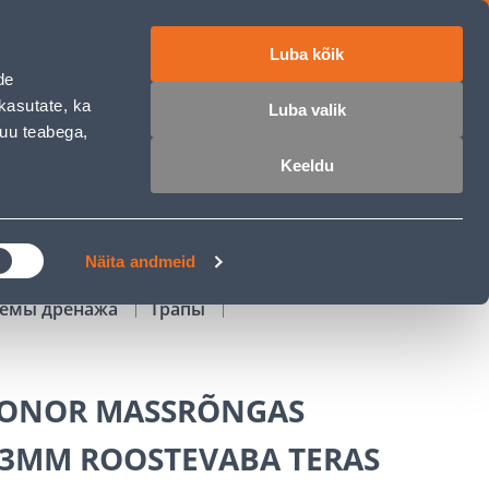
Luba kõik
работе
ET
RU
EN
de
kasutate, ka
Luba valik
muu teabega,
Войти
Избранное
Корзина
Keeldu
РОЧКА
КЛУБ МАСТЕРОВ
БЛОГИ
Näita andmeid
стемы дренажа
Трапы
PONOR MASSRÕNGAS
3MM ROOSTEVABA TERAS