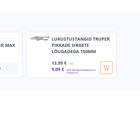
LUKUSTUSTANGID TRUPER
ER MAX
PIKKADE SIRGETE
LÕUGADEGA 150MM
13
.99 €
/tk
О
9
.09 €
для авторизованного
клиента