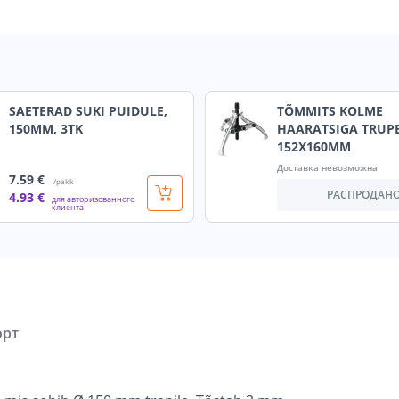
SAETERAD SUKI PUIDULE,
TÕMMITS KOLME
150MM, 3TK
HAARATSIGA TRUP
152X160MM
Доставка невозможна
7
.59 €
/pakk
РАСПРОДАН
4
.93 €
для авторизованного
клиента
орт