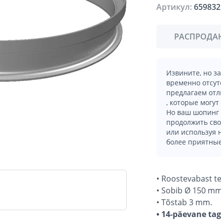
Артикул:
659832
РАСПРОДА
Извините, но з
временно отсут
предлагаем отл
, которые могут
Но ваш шопинг 
продолжить сво
или используя
более приятные
• Roostevabast t
• Sobib Ø 150 mm 
• Tõstab 3 mm.
• 14-päevane ta