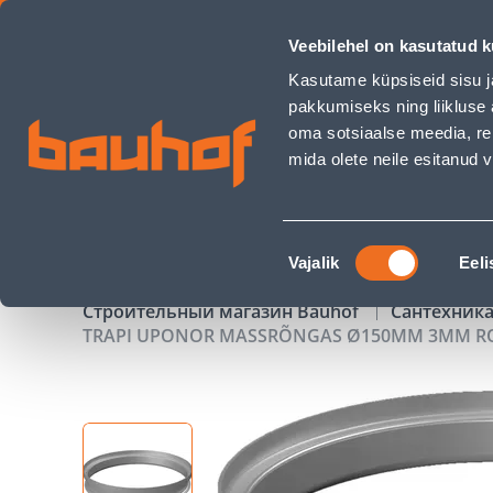
TRAPI UPONOR MASSRÕNGAS Ø150MM 3MM ROOSTEVABA TER
Veebilehel on kasutatud k
Магазины
Обслуживание бизнес-клиентов
Kasutame küpsiseid sisu j
pakkumiseks ning liikluse 
oma sotsiaalse meedia, re
mida olete neile esitanud
ТОВАРЫ
АКЦИИ
К
Nõusoleku
Vajalik
Eeli
valik
Строительный магазин Bauhof
Сантехника
TRAPI UPONOR MASSRÕNGAS Ø150MM 3MM R