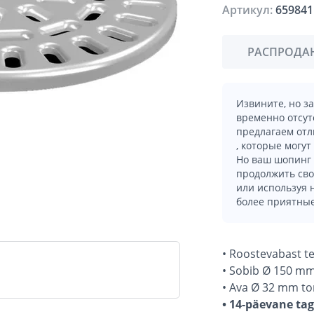
Артикул:
659841
РАСПРОДА
Извините, но з
временно отсут
предлагаем отл
, которые могут
Но ваш шопинг 
продолжить сво
или используя
более приятные
• Roostevabast te
• Sobib Ø 150 mm 
• Ava Ø 32 mm to
• 14-päevane ta