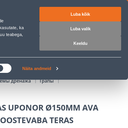
Luba kõik
работе
ET
RU
EN
de
kasutate, ka
Luba valik
muu teabega,
Войти
Избранное
Корзина
Keeldu
РОЧКА
КЛУБ МАСТЕРОВ
БЛОГИ
Näita andmeid
стемы дренажа
Трапы
AS UPONOR Ø150MM AVA
OOSTEVABA TERAS