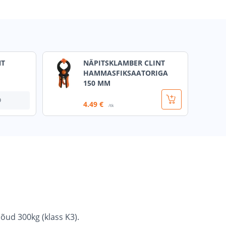
NT
NÄPITSKLAMBER CLINT
HAMMASFIKSAATORIGA
150 MM
О
4
.49 €
/tk
õud 300kg (klass K3).