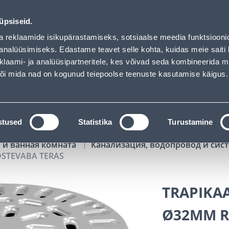
S - Bauhof has loaded
00
14
14
14
Kuni 20% LISAKS koodiga!
ДНЕЙ
ЧАСЫ
МИН
СЕК
üpsiseid.
Обслуживание частных клиентов
Услуги
Предложения о 
a reklaamide isikupärastamiseks, sotsiaalse meedia funktsiooni
analüüsimiseks. Edastame teavet selle kohta, kuidas meie saiti 
klaami- ja analüüsipartneritele, kes võivad seda kombineerida 
ПОИСК
 või mida nad on kogunud teiepoolse teenuste kasutamise käigus.
АТАЛОГИ
АРЕНДА ИНСТРУМЕНТОВ
РАСС
stused
Statistika
Turustamine
 и ванная комната
Канализация, водопровод и си
STEVABA TERAS
TRAPIKA
Ø32MM R