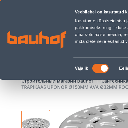
TRAPIKAAS UPONOR Ø150MM AVA Ø32MM ROOSTEVABA TERA
Veebilehel on kasutatud k
Магазины
Обслуживание бизнес-клиентов
Kasutame küpsiseid sisu j
pakkumiseks ning liikluse 
oma sotsiaalse meedia, re
mida olete neile esitanud
ТОВАРЫ
АКЦИИ
К
Nõusoleku
Vajalik
Eeli
valik
Строительный магазин Bauhof
Сантехника
TRAPIKAAS UPONOR Ø150MM AVA Ø32MM ROO