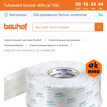
AKNATEIP SIGA FENTRIM IS 20 100MMX25M - Bauhof has lo
00
16
34
44
Tuhanded tooted -40% (al 10€)
ДНЕЙ
ЧАСЫ
МИН
СЕК
Магазины
Обслуживание бизнес-клиентов
RU
Строительный магазин Bauhof
Строительные материалы
Теплоизоляция
Строительная бумага и пленки
AKNATEIP SIGA FENTRIM IS 20 100MMX25M