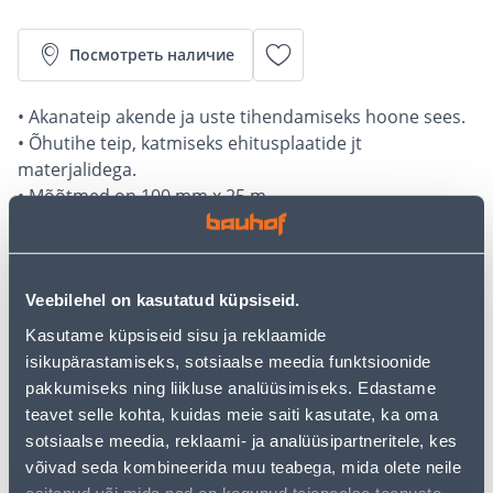
Посмотреть наличие
• Akanateip akende ja uste tihendamiseks hoone sees.
• Õhutihe teip, katmiseks ehitusplaatide jt
materjalidega.
• Mõõtmed on 100 mm x 25 m.
• 14-päevane tagastusõigus.
Калькулятор рассрочки
Veebilehel on kasutatud küpsiseid.
Депозит
Платежи
Kasutame küpsiseid sisu ja reklaamide
isikupärastamiseks, sotsiaalse meedia funktsioonide
pakkumiseks ning liikluse analüüsimiseks. Edastame
13
teavet selle kohta, kuidas meie saiti kasutate, ka oma
.98 €
Ежемесячный платеж
sotsiaalse meedia, reklaami- ja analüüsipartneritele, kes
võivad seda kombineerida muu teabega, mida olete neile
esitanud või mida nad on kogunud teiepoolse teenuste