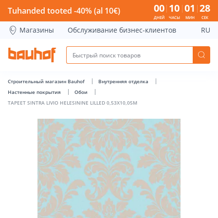
TAPEET SINTRA LIVIO HELESININE LILLED 0,53X10,05M - Bauh
00
10
01
27
Tuhanded tooted -40% (al 10€)
ДНЕЙ
ЧАСЫ
МИН
СЕК
Магазины
Обслуживание бизнес-клиентов
RU
Строительный магазин Bauhof
Внутренняя отделка
Настенные покрытия
Обои
TAPEET SINTRA LIVIO HELESININE LILLED 0,53X10,05M