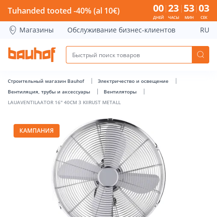
LAUAVENTILAATOR 16&quot; 40CM 3 KIIRUST METALL - Bauh
00
23
53
03
Tuhanded tooted -40% (al 10€)
ДНЕЙ
ЧАСЫ
МИН
СЕК
Магазины
Обслуживание бизнес-клиентов
RU
Строительный магазин Bauhof
Электричество и освещение
Вентиляция, трубы и аксессуары
Вентиляторы
LAUAVENTILAATOR 16" 40CM 3 KIIRUST METALL
КАМПАНИЯ