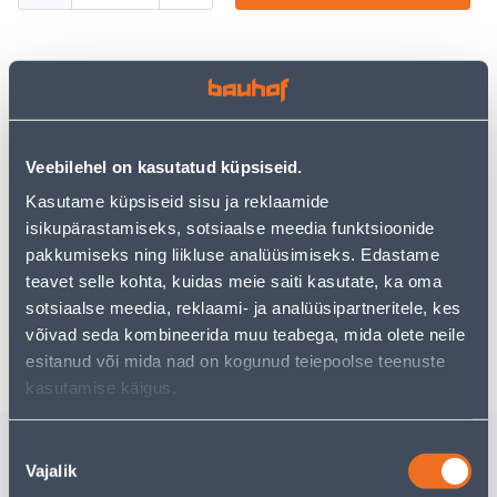
Посмотреть наличие
• Metallist lauaventilaator läbimõõduga 40 cm.
Veebilehel on kasutatud küpsiseid.
• Kolm pöörlemiskiirust.
Kasutame küpsiseid sisu ja reklaamide
• 14-päevane tagastusõigus.
isikupärastamiseks, sotsiaalse meedia funktsioonide
pakkumiseks ning liikluse analüüsimiseks. Edastame
teavet selle kohta, kuidas meie saiti kasutate, ka oma
Предполагаемая доставка 4,99 € от 2-5 tööpäeva
sotsiaalse meedia, reklaami- ja analüüsipartneritele, kes
Забрать в магазине, с 10.08.2026
võivad seda kombineerida muu teabega, mida olete neile
esitanud või mida nad on kogunud teiepoolse teenuste
kasutamise käigus.
Похожие продукты
Nõusoleku
Vajalik
valik
KUMERPEITEL 422P 16MM
L-KLAMB