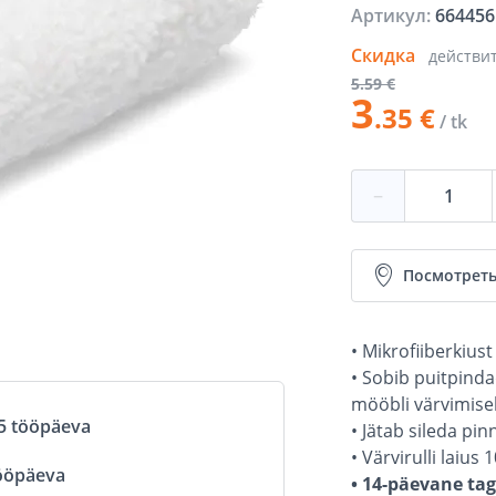
Артикул:
664456
Скидка
действи
5
.59 €
3
.35 €
/ tk
−
Посмотреть
• Mikrofiiberkius
• Sobib puitpinda
mööbli värvimise
5 tööpäeva
• Jätab sileda pin
• Värvirulli laius 
ööpäeva
• 14-päevane ta