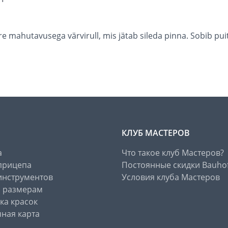
e mahutavusega värvirull, mis jätab sileda pinna. Sobib pui
КЛУБ МАСТЕРОВ
а
Что такое клуб Мастеров?
прицепа
Постоянные скидки Bauho
инструментов
Условия клуба Мастеров
о размерам
ка красок
ная карта