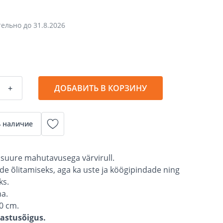
тельно до
31.8.2026
+
ДОБАВИТЬ В КОРЗИНУ
 наличие
t suure mahutavusega värvirull.
de õlitamiseks, aga ka uste ja köögipindade ning
ks.
na.
10 cm.
gastusõigus.