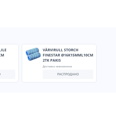
LILE
VÄRVIRULL STORCH
CM
FINESTAR Ø16K15MML10CM
2TK PAKIS
Доставка невозможна
О
РАСПРОДАНО