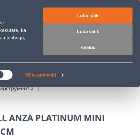
Luba kõik
работе
ET
RU
EN
de
kasutate, ka
Luba valik
muu teabega,
Войти
Избранное
Корзина
Keeldu
РОЧКА
КЛУБ МАСТЕРОВ
БЛОГИ
Näita andmeid
инструменты
LL ANZA PLATINUM MINI
0CM