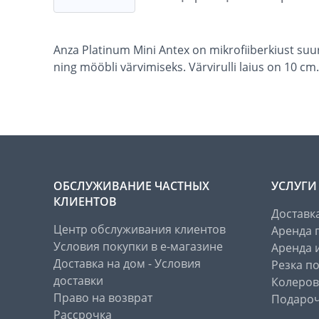
Anza Platinum Mini Antex on mikrofiiberkiust suur
ning mööbli värvimiseks. Värvirulli laius on 10 cm.
ОБСЛУЖИВАНИЕ ЧАСТНЫХ
УСЛУГИ
КЛИЕНТОВ
Доставк
Центр обслуживания клиентов
Аренда 
Условия покупки в е-магазине
Аренда 
Доставка на дом - Условия
Резка п
доставки
Колеров
Право на возврат
Подароч
Рассрочка