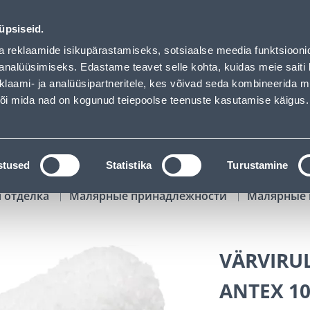
 loaded
01
18
04
57
Tuhanded tooted -40% (al 10€)
ДНЕЙ
ЧАСЫ
МИН
СЕК
üpsiseid.
Обслуживание частных клиентов
Услуги
Предложения о 
a reklaamide isikupärastamiseks, sotsiaalse meedia funktsiooni
analüüsimiseks. Edastame teavet selle kohta, kuidas meie saiti 
klaami- ja analüüsipartneritele, kes võivad seda kombineerida 
ПОИСК
 või mida nad on kogunud teiepoolse teenuste kasutamise käigus.
АТАЛОГИ
АРЕНДА ИНСТРУМЕНТОВ
РАСС
stused
Statistika
Turustamine
я отделка
Малярные принадлежности
Малярные 
VÄRVIRU
ANTEX 1