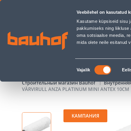
VÄRVIRULL ANZA PLATINUM MINI ANTEX 10CM - Bauhof has
Veebilehel on kasutatud k
Магазины
Обслуживание бизнес-клиентов
Kasutame küpsiseid sisu j
pakkumiseks ning liikluse 
oma sotsiaalse meedia, re
mida olete neile esitanud
ТОВАРЫ
АКЦИИ
К
Nõusoleku
Vajalik
Eeli
valik
Строительный магазин Bauhof
Внутрення
VÄRVIRULL ANZA PLATINUM MINI ANTEX 10CM
КАМПАНИЯ