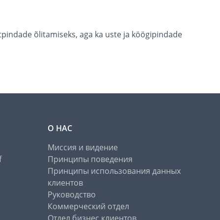
tpindade õlitamiseks, aga ka uste ja köögipindade
О НАС
Миссия и видение
f
Принципы поведения
Принципы использования данных
клиентов
Руководство
Коммерческий отдел
Отдел бизнес клиентов