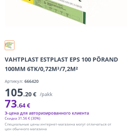
VAHTPLAST ESTPLAST EPS 100 PÕRAND
100MM 6TK/0,72M³/7,2M²
Артикул:
666420
105
.20 €
/pakk
73
.64 €
Э-цена для авторизированного клиента
Скидка
31
.
56 €
(30%)
Специальные цены интернет-магазина могут отличаться от
цен обычного магазина