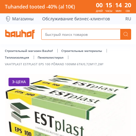
VAHTPLAST ESTPLAST EPS 100 PÕRAND 100MM 6TK/0,72M³/7
00
15
14
20
Tuhanded tooted -40% (al 10€)
ДНЕЙ
ЧАСЫ
МИН
СЕК
Магазины
Обслуживание бизнес-клиентов
RU
Строительный магазин Bauhof
Строительные материалы
Теплоизоляция
Пенополистирол
VAHTPLAST ESTPLAST EPS 100 PÕRAND 100MM 6TK/0,72M³/7,2M²
Э-ЦЕНА