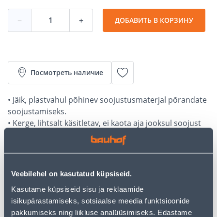
−
+
ДОБАВИТЬ В КОРЗИНУ
Посмотреть наличие
• Jäik, plastvahul põhinev soojustusmaterjal põrandate
soojustamiseks.
• Kerge, lihtsalt käsitletav, ei kaota aja jooksul soojust
isoleerivaid omadusi.
• Plaadi paksus on 100 mm. Pakis on 6 plaati ehk 7,2
m²/0,72 m³.
• Tuleohutuse klass E.
Veebilehel on kasutatud küpsiseid.
• 14-päevane tagastusõigus.
Kasutame küpsiseid sisu ja reklaamide
isikupärastamiseks, sotsiaalse meedia funktsioonide
Калькулятор рассрочки
pakkumiseks ning liikluse analüüsimiseks. Edastame