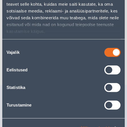
teavet selle kohta, kuidas meie saiti kasutate, ka oma
Депозит
Платежи
sotsiaalse meedia, reklaami- ja analüüsipartneritele, kes
võivad seda kombineerida muu teabega, mida olete neile
esitanud või mida nad on kogunud teiepoolse teenuste
17
.53 €
kasutamise käigus.
Ежемесячный платеж
Nõusoleku
Vajalik
valik
Забрать в магазине, с 10.08.2026
Ожидаемая доставка домой от 16,90 € с 2-5 tööpäeva
Eelistused
Statistika
Похожие продукты
VAHTPLAST
VAHTPLA
Turustamine
PÕRANDATELE ESTPLAST
PÕRANDA
EPS 100
EPS 80
1000X1200X100MM
1000X12
5TK/6M²
5TK/6M²