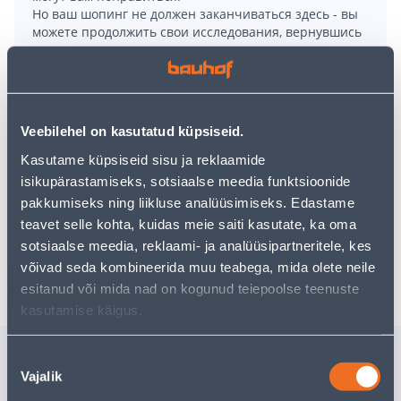
Но ваш шопинг не должен заканчиваться здесь - вы
можете продолжить свои исследования, вернувшись
главную страницу
или используя нашу мощную
функцию поиска, чтобы найти еще более приятные
варианты. Удачных покупок!
Veebilehel on kasutatud küpsiseid.
• Pesukausi mahutavus on 10 liitrit.
Kasutame küpsiseid sisu ja reklaamide
• Kausi mõõtmed on 33,4 x 38 x 16 cm.
isikupärastamiseks, sotsiaalse meedia funktsioonide
• Valget värvi.
pakkumiseks ning liikluse analüüsimiseks. Edastame
• 14-päevane tagastusõigus.
teavet selle kohta, kuidas meie saiti kasutate, ka oma
sotsiaalse meedia, reklaami- ja analüüsipartneritele, kes
Доставка невозможна
võivad seda kombineerida muu teabega, mida olete neile
esitanud või mida nad on kogunud teiepoolse teenuste
kasutamise käigus.
Похожие продукты
Nõusoleku
Vajalik
valik
PESUKAUSS PLAST TEAM
ÄMBER P
RECTANGULAR 10L
BERRY 1