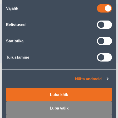
Nõusoleku
Vajalik
valik
Похожие продукты
LUKUKOMPLEKT
UKS TOSS
Eelistused
METALLUKSELE JA
LAKKIMA
AIAMAJALE FISKOSTAR
11MM
Statistika
Доставка невозможна
Доставка не
РАСПРОДАНО
РА
Turustamine
Näita andmeid
Описание
Спецификация
Luba kõik
Luba valik
Транспорт