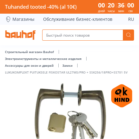
LUKUKOMPLEKT PUITUKSELE FISKOSTAR UL27MS/PRO + SSK2
00
20
35
59
Tuhanded tooted -40% (al 10€)
ДНЕЙ
ЧАСЫ
МИН
СЕК
Магазины
Обслуживание бизнес-клиентов
RU
Строительный магазин Bauhof
Электроинструменты и металлические изделия
Аксессуары для окон и дверей
Замки
LUKUKOMPLEKT PUITUKSELE FISKOSTAR UL27MS/PRO + SSK256/18PRO+SS701 5V