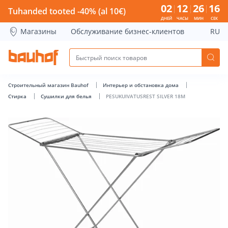
PESUKUIVATUSREST SILVER 18M - Bauhof has loaded
02
12
26
15
Tuhanded tooted -40% (al 10€)
ДНЕЙ
ЧАСЫ
МИН
СЕК
Магазины
Обслуживание бизнес-клиентов
RU
Строительный магазин Bauhof
Интерьер и обстановка дома
Стирка
Cушилки для белья
PESUKUIVATUSREST SILVER 18M