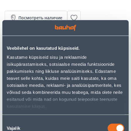
Посмотреть наличие
• Kahe lauapliidiga.
• Võimsus on 2500 W.
• 14-päevane tagastusõigus.
Veebilehel on kasutatud küpsiseid.
Kasutame küpsiseid sisu ja reklaamide
isikupärastamiseks, sotsiaalse meedia funktsioonide
Предполагаемая доставка 4,99 € от 2-5 tööpäeva
pakkumiseks ning liikluse analüüsimiseks. Edastame
teavet selle kohta, kuidas meie saiti kasutate, ka oma
Посылочный автомат от 2,29 € с 2-5 tööpäeva
sotsiaalse meedia, reklaami- ja analüüsipartneritele, kes
Забрать в магазине, с 06.08.2026
võivad seda kombineerida muu teabega, mida olete neile
esitanud või mida nad on kogunud teiepoolse teenuste
kasutamise käigus.
Похожие продукты
Nõusoleku
Vajalik
LAUAPLIIT 2-NE
LAUAPLII
valik