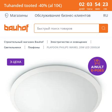
PLAFOON PHILIPS WAWEL 20W LED 2000LM - Bauhof has lo
02
03
54
22
Tuhanded tooted -40% (al 10€)
ДНЕЙ
ЧАСЫ
МИН
СЕК
Магазины
Обслуживание бизнес-клиентов
RU
Строительный магазин Bauhof
Электричество и освещение
Светильники
Плафоны
PLAFOON PHILIPS WAWEL 20W LED 2000LM
Э-ЦЕНА