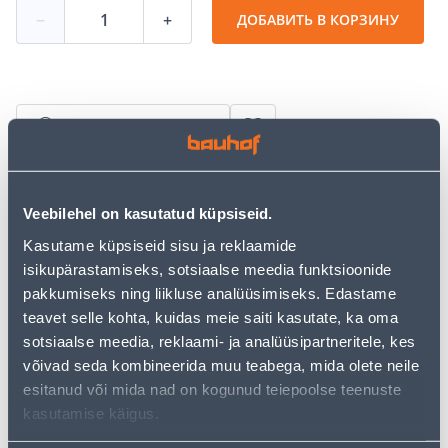
−
+
ДОБАВИТЬ В КОРЗИНУ
Посмотреть наличие
• Plafoonil on integreeritud 20 W LED-valgusallikas.
• Mõõtmed on 38 x 38 x 6,6 cm.
Veebilehel on kasutatud küpsiseid.
• 4 valguse seadistust, mida saab reguleerida tavalisest
Kasutame küpsiseid sisu ja reklaamide
seinalülitist.
isikupärastamiseks, sotsiaalse meedia funktsioonide
• 14-päevane tagastusõigus.
pakkumiseks ning liikluse analüüsimiseks. Edastame
• HANKIJA LAOST TELLITAV TOODE
teavet selle kohta, kuidas meie saiti kasutate, ka oma
sotsiaalse meedia, reklaami- ja analüüsipartneritele, kes
võivad seda kombineerida muu teabega, mida olete neile
Предполагаемая доставка 4,19 € от 22.08.2026
esitanud või mida nad on kogunud teiepoolse teenuste
Посылочный автомат от 2,29 € с 22.08.2026
kasutamise käigus.