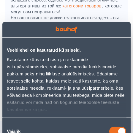
альтернативы из той же
категории товаров
, которые
могут вам понравиться!
Но ваш шопинг не должен заканчиваться здесь - вы
можете продолжить свои исследования, вернувшись
главную страницу
или используя нашу мощную
функцию поиска, чтобы найти еще более приятные
варианты. Удачных покупок!
Veebilehel on kasutatud küpsiseid.
• Ümbrispott läbimõõduga 13 cm ja kõrgusega 13 cm.
Kasutame küpsiseid sisu ja reklaamide
• Kasutamiseks sisetingimustes.
isikupärastamiseks, sotsiaalse meedia funktsioonide
• Helehalli värvi.
pakkumiseks ning liikluse analüüsimiseks. Edastame
• 14-päevane tagastusõigus.
teavet selle kohta, kuidas meie saiti kasutate, ka oma
sotsiaalse meedia, reklaami- ja analüüsipartneritele, kes
võivad seda kombineerida muu teabega, mida olete neile
Доставка невозможна
esitanud või mida nad on kogunud teiepoolse teenuste
kasutamise käigus.
Nõusoleku
Похожие продукты
Vajalik
valik