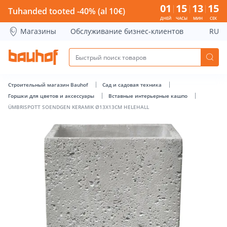
ÜMBRISPOTT SOENDGEN KERAMIK Ø13X13CM HELEHALL - Ba
01
15
13
15
Tuhanded tooted -40% (al 10€)
ДНЕЙ
ЧАСЫ
МИН
СЕК
Магазины
Обслуживание бизнес-клиентов
RU
Строительный магазин Bauhof
Сад и садовая техника
Горшки для цветов и аксессуары
Вставные интерьерные кашпо
ÜMBRISPOTT SOENDGEN KERAMIK Ø13X13CM HELEHALL