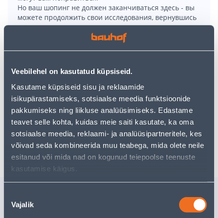
Но ваш шопинг не должен заканчиваться здесь - вы
можете продолжить свои исследования, вернувшись
главную страницу
или используя нашу мощную
функцию поиска, чтобы найти еще более приятные
варианты. Удачных покупок!
Veebilehel on kasutatud küpsiseid.
• Segistil on 35 mm keraamiline segistisisu.
Kasutame küpsiseid sisu ja reklaamide
• Jooksutoru on liikumatu.
isikupärastamiseks, sotsiaalse meedia funktsioonide
• Kroomviimistlusega.
pakkumiseks ning liikluse analüüsimiseks. Edastame
• 14-päevane tagastusõigus.
teavet selle kohta, kuidas meie saiti kasutate, ka oma
sotsiaalse meedia, reklaami- ja analüüsipartneritele, kes
Доставка невозможна
võivad seda kombineerida muu teabega, mida olete neile
esitanud või mida nad on kogunud teiepoolse teenuste
kasutamise käigus.
Похожие продукты
Nõusoleku
Vajalik
valik
VALAMUSEGISTI
KÖÖGISE
AQUALINE NEW IRENE
2108N NI