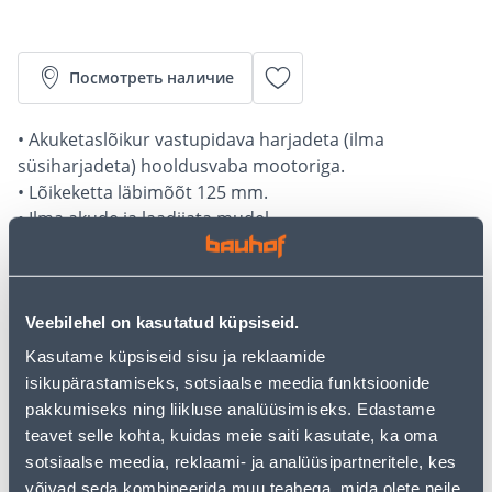
Посмотреть наличие
• Akuketaslõikur vastupidava harjadeta (ilma
süsiharjadeta) hooldusvaba mootoriga.
• Lõikeketta läbimõõt 125 mm.
• Ilma akude ja laadijata mudel.
• 14-päevane tagastusõigus.
Калькулятор рассрочки
Veebilehel on kasutatud küpsiseid.
Депозит
Платежи
Kasutame küpsiseid sisu ja reklaamide
isikupärastamiseks, sotsiaalse meedia funktsioonide
pakkumiseks ning liikluse analüüsimiseks. Edastame
teavet selle kohta, kuidas meie saiti kasutate, ka oma
24
.83 €
Ежемесячный платеж
sotsiaalse meedia, reklaami- ja analüüsipartneritele, kes
võivad seda kombineerida muu teabega, mida olete neile