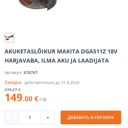
AKUKETASLÕIKUR MAKITA DGA511Z 18V
HARJAVABA, ILMA AKU JA LAADIJATA
Артикул:
676767
Скидка
действительно до
31.8.2026
278
.67 €
149
.00 €
/ tk
−
+
ДОБАВИТЬ В КОРЗИНУ