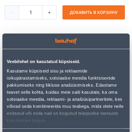
−
+
ДОБАВИТЬ В КОРЗИНУ
Посмотреть наличие
• Pehme pinnakatteta mineraalvillaplaat.
Veebilehel on kasutatud küpsiseid.
• Plaadi mõõtmed on 50 x 560 x 870 mm.
Kasutame küpsiseid sisu ja reklaamide
• Lõhnatu, ei lagune ega paku soodsat kasvupinnast
isikupärastamiseks, sotsiaalse meedia funktsioonide
hallitusseentele.
pakkumiseks ning liikluse analüüsimiseks. Edastame
• 14-päevane tagastusõigus
teavet selle kohta, kuidas meie saiti kasutate, ka oma
sotsiaalse meedia, reklaami- ja analüüsipartneritele, kes
võivad seda kombineerida muu teabega, mida olete neile
Забрать в магазине, с 09.08.2026
esitanud või mida nad on kogunud teiepoolse teenuste
Ожидаемая доставка домой от 16,90 € с 2-5 tööpäeva
kasutamise käigus.