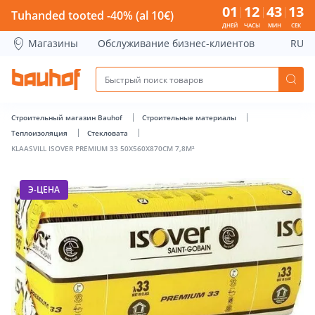
KLAASVILL ISOVER PREMIUM 33 50X560X870CM 7,8M² - Bauh
01
12
43
12
Tuhanded tooted -40% (al 10€)
ДНЕЙ
ЧАСЫ
МИН
СЕК
Магазины
Обслуживание бизнес-клиентов
RU
Строительный магазин Bauhof
Строительные материалы
Теплоизоляция
Стекловата
KLAASVILL ISOVER PREMIUM 33 50X560X870CM 7,8M²
Э-ЦЕНА