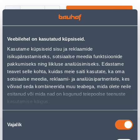
−
+
ДОБАВИТЬ В КОРЗИНУ
Veebilehel on kasutatud küpsiseid.
Посмотреть наличие
Kasutame küpsiseid sisu ja reklaamide
isikupärastamiseks, sotsiaalse meedia funktsioonide
pakkumiseks ning liikluse analüüsimiseks. Edastame
Предполагаемая доставка 3,69 € от 2-5 tööpäeva
teavet selle kohta, kuidas meie saiti kasutate, ka oma
sotsiaalse meedia, reklaami- ja analüüsipartneritele, kes
Посылочный автомат от 2,29 € с 2-5 tööpäeva
võivad seda kombineerida muu teabega, mida olete neile
esitanud või mida nad on kogunud teiepoolse teenuste
Забрать в магазине, с 10.08.2026
kasutamise käigus.
Nõusoleku
Vajalik
Похожие продукты
valik
VENTILATSIOONITORU
VENTILA