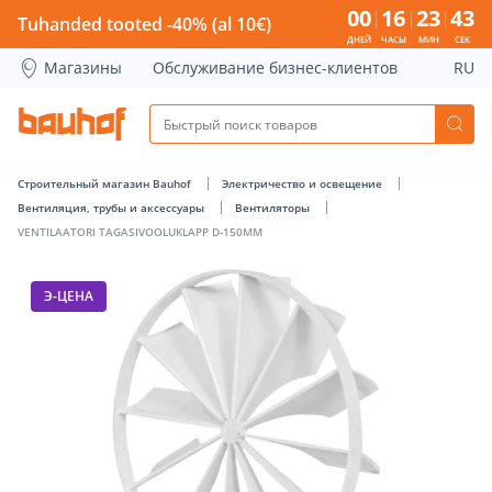
VENTILAATORI TAGASIVOOLUKLAPP D-150MM - Bauhof has 
00
16
23
42
Tuhanded tooted -40% (al 10€)
ДНЕЙ
ЧАСЫ
МИН
СЕК
Магазины
Обслуживание бизнес-клиентов
RU
Строительный магазин Bauhof
Электричество и освещение
Вентиляция, трубы и аксессуары
Вентиляторы
VENTILAATORI TAGASIVOOLUKLAPP D-150MM
Э-ЦЕНА