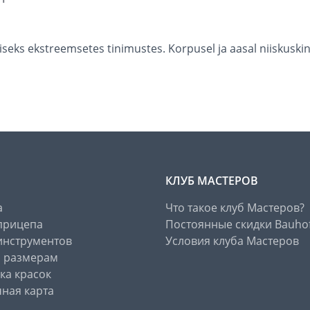
iseks ekstreemsetes tinimustes. Korpusel ja aasal niiskuskin
КЛУБ МАСТЕРОВ
а
Что такое клуб Мастеров?
прицепа
Постоянные скидки Bauho
инструментов
Условия клуба Мастеров
о размерам
ка красок
ная карта