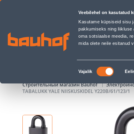
TABALUKK YALE NIISKUSKIDEL Y220B/61/123/1 - Bauhof has
Veebilehel on kasutatud k
Магазины
Обслуживание бизнес-клиентов
Kasutame küpsiseid sisu j
pakkumiseks ning liikluse 
oma sotsiaalse meedia, re
mida olete neile esitanud
ТОВАРЫ
АКЦИИ
К
Nõusoleku
Vajalik
Eeli
valik
Строительный магазин Bauhof
Электроин
TABALUKK YALE NIISKUSKIDEL Y220B/61/123/1