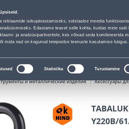
 loaded
00
10
35
07
Kuni 20% LISAKS koodiga!
ДНЕЙ
ЧАСЫ
МИН
СЕК
üpsiseid.
Обслуживание частных клиентов
Услуги
Предложения о 
a reklaamide isikupärastamiseks, sotsiaalse meedia funktsiooni
analüüsimiseks. Edastame teavet selle kohta, kuidas meie saiti 
klaami- ja analüüsipartneritele, kes võivad seda kombineerida 
ПОИСК
 või mida nad on kogunud teiepoolse teenuste kasutamise käigus.
АТАЛОГИ
АРЕНДА ИНСТРУМЕНТОВ
РАСС
stused
Statistika
Turustamine
струменты и металлические изделия
Аксессуары дл
TABALUKK
Y220B/61