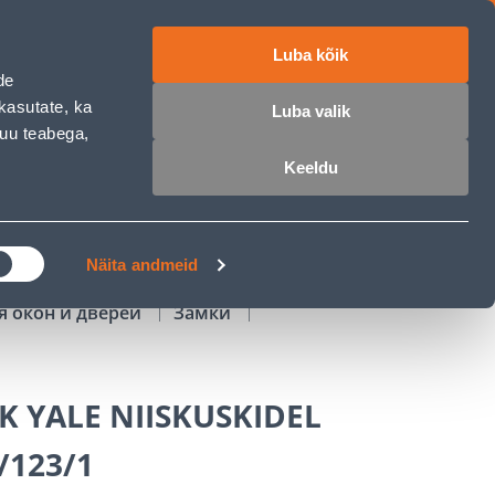
Luba kõik
работе
ET
RU
EN
de
kasutate, ka
Luba valik
muu teabega,
Войти
Избранное
Корзина
Keeldu
РОЧКА
КЛУБ МАСТЕРОВ
БЛОГИ
Näita andmeid
я окон и дверей
Замки
 YALE NIISKUSKIDEL
/123/1