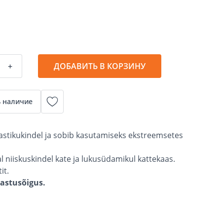
+
ДОБАВИТЬ В КОРЗИНУ
 наличие
mastikukindel ja sobib kasutamiseks ekstreemsetes
al niiskuskindel kate ja lukusüdamikul kattekaas.
it.
gastusõigus.