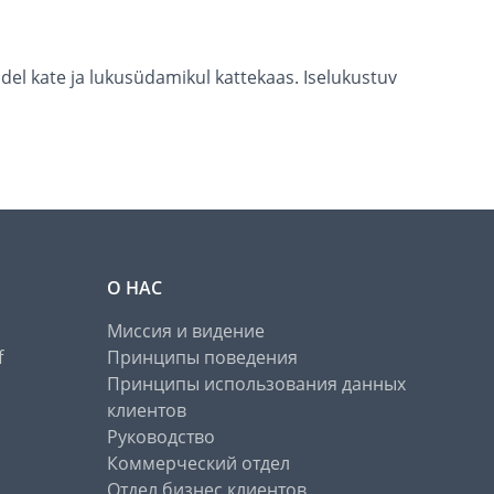
del kate ja lukusüdamikul kattekaas. Iselukustuv
О НАС
Миссия и видение
f
Принципы поведения
Принципы использования данных
клиентов
Руководство
Коммерческий отдел
Отдел бизнес клиентов