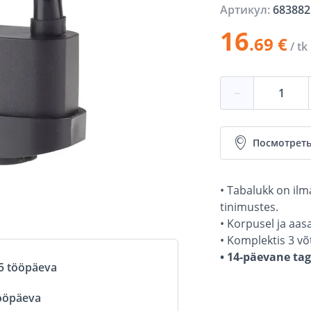
Артикул:
683882
16
.69 €
/ tk
−
Посмотреть
• Tabalukk on il
tinimustes.
• Korpusel ja aas
• Komplektis 3 võt
• 14-päevane ta
5 tööpäeva
ööpäeva