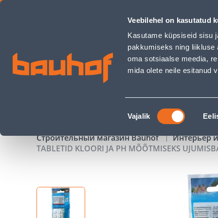
TABLETID KLOORI JA PH MÕÕTMISEKS UJUMISBASSEINIS HEIS
Veebilehel on kasutatud k
Магазины
Обслуживание бизнес-клиентов
Kasutame küpsiseid sisu j
pakkumiseks ning liikluse 
oma sotsiaalse meedia, re
mida olete neile esitanud
ТОВАРЫ
АКЦИИ
К
Nõusoleku
Vajalik
Eeli
valik
Строительный магазин Bauhof
Интерьер и
TABLETID KLOORI JA PH MÕÕTMISEKS UJUMISBA