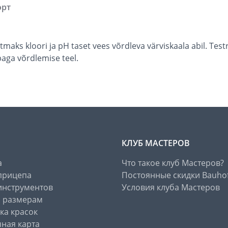
орт
tmaks kloori ja pH taset vees võrdleva värviskaala abil. Tes
baga võrdlemise teel.
КЛУБ МАСТЕРОВ
а
Что такое клуб Мастеров?
прицепа
Постоянные скидки Bauho
инструментов
Условия клуба Мастеров
о размерам
ка красок
ная карта