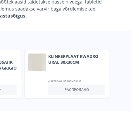
mõõteklaasid täidetakse basseiniveega, tabletid
ulemus saadakse värviribaga võrdlemise teel.
gastusõigus.
KLINKERPLAAT KWADRO
SAIIK
URAL 30X30CM
4 GRIGIO
Доставка невозможна
О
РАСПРОДАНО