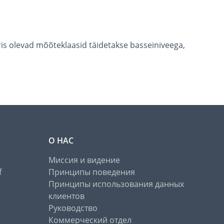
tris olevad mõõteklaasid täidetakse basseiniveega,
О НАС
Миссия и видение
f
Принципы поведения
Принципы использования данных
клиентов
Руководство
Коммерческий отдел