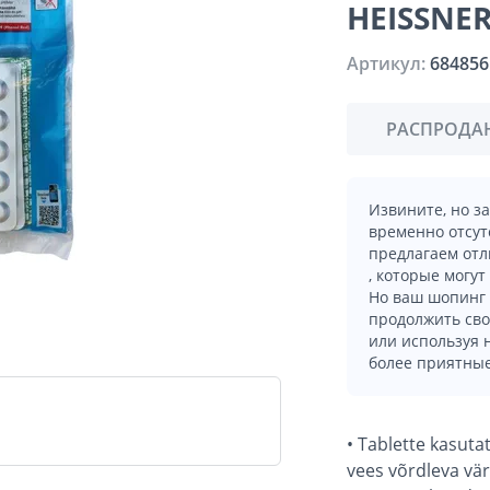
HEISSNER
Артикул:
684856
РАСПРОДА
Извините, но з
временно отсут
предлагаем отл
, которые могут
Но ваш шопинг 
продолжить сво
или используя
более приятные
• Tablette kasuta
vees võrdleva värv