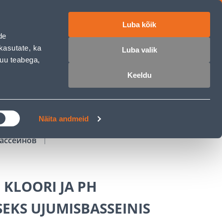
Luba kõik
работе
ET
RU
EN
de
kasutate, ka
Luba valik
muu teabega,
Войти
Избранное
Корзина
Keeldu
РОЧКА
КЛУБ МАСТЕРОВ
БЛОГИ
Näita andmeid
бассейнов
 KLOORI JA PH
EKS UJUMISBASSEINIS