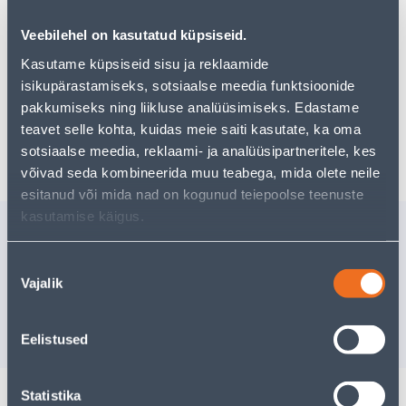
Veebilehel on kasutatud küpsiseid.
Kasutame küpsiseid sisu ja reklaamide
Предполагаемая доставка 4,19 € от 2-5 tööpäeva
isikupärastamiseks, sotsiaalse meedia funktsioonide
Посылочный автомат от 2,29 € с 2-5 tööpäeva
pakkumiseks ning liikluse analüüsimiseks. Edastame
teavet selle kohta, kuidas meie saiti kasutate, ka oma
Забрать в магазине, с 06.08.2026
sotsiaalse meedia, reklaami- ja analüüsipartneritele, kes
võivad seda kombineerida muu teabega, mida olete neile
esitanud või mida nad on kogunud teiepoolse teenuste
kasutamise käigus.
Похожие продукты
LAELAMP CREYA ANTIIK
LAELAMP 
Nõusoleku
3X60W E27 P414-3
60W E27 
Vajalik
valik
Доставка невозможна
Доставка не
РАСПРОДАНО
РА
Eelistused
Statistika