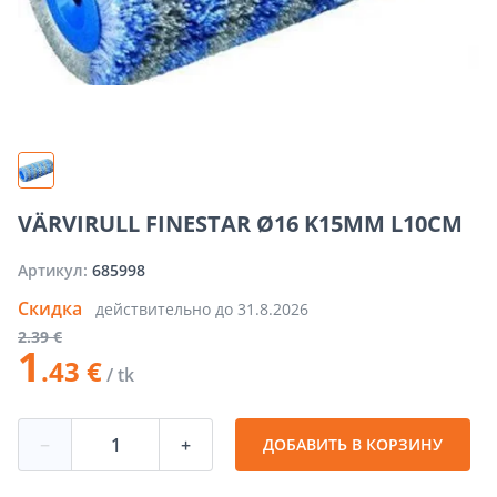
VÄRVIRULL FINESTAR Ø16 K15MM L10CM
Артикул:
685998
Скидка
действительно до
31.8.2026
2
.39 €
1
.43 €
/ tk
−
+
ДОБАВИТЬ В КОРЗИНУ