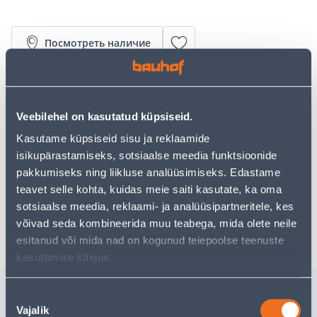
Посмотреть наличие
• Värvirull seinte ja lagede värvimiseks.
• Laius 10 cm, karva kõrgus 15 mm.
• 14-päevane tagastusõigus.
Veebilehel on kasutatud küpsiseid.
Kasutame küpsiseid sisu ja reklaamide
isikupärastamiseks, sotsiaalse meedia funktsioonide
Предполагаемая доставка 3,69 € от 2-5 tööpäeva
pakkumiseks ning liikluse analüüsimiseks. Edastame
teavet selle kohta, kuidas meie saiti kasutate, ka oma
Посылочный автомат от 2,29 € с 2-5 tööpäeva
sotsiaalse meedia, reklaami- ja analüüsipartneritele, kes
Забрать в магазине, с 10.08.2026
võivad seda kombineerida muu teabega, mida olete neile
esitanud või mida nad on kogunud teiepoolse teenuste
kasutamise käigus.
Похожие продукты
Nõusoleku
Vajalik
VÄRVIRULL STORCH
KÄEPIDE 
valik