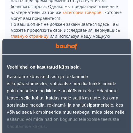
настоящее время временно отсутствует из-за
большого спроса. Однако мы предлагаем отличные
альтернативы из той же
категории товаров
, которые
могут вам понравиться!
Но ваш шопинг не должен заканчиваться здесь - вы
можете продолжить свои исследования, вернувшись
главную страницу
или используя нашу мощную
функцию поиска, чтобы найти еще более приятные
варианты. Удачных покупок!
• Võimas harjavaba mootoriga 18 V puurtrell-
Veebilehel on kasutatud küpsiseid.
kruvikeeraja.
Kasutame küpsiseid sisu ja reklaamide
• Mõeldud kuni 35 mm avade puurimiseks puitu, kuni
isikupärastamiseks, sotsiaalse meedia funktsioonide
13 mm avade puurimiseks terasesse, kuni 10 mm
pakkumiseks ning liikluse analüüsimiseks. Edastame
läbimõõduga kruvide keeramiseks.
teavet selle kohta, kuidas meie saiti kasutate, ka oma
• 2,0Ah akude ja laadijaga L Boxx kohvris.
sotsiaalse meedia, reklaami- ja analüüsipartneritele, kes
• 14-päevane tagastusõigus.
võivad seda kombineerida muu teabega, mida olete neile
esitanud või mida nad on kogunud teiepoolse teenuste
kasutamise käigus.
Доставка невозможна