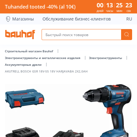
AKUTRELL BOSCH GSR 18V-55 18V HARJAVABA 2X2,0AH - Bau
00
13
25
22
Tuhanded tooted -40% (al 10€)
ДНЕЙ
ЧАСЫ
МИН
СЕК
Магазины
Обслуживание бизнес-клиентов
RU
Строительный магазин Bauhof
Электроинструменты и металлические изделия
Электроинструменты
Аккумуляторные дрели
AKUTRELL BOSCH GSR 18V-55 18V HARJAVABA 2X2,0AH