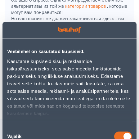
альтернативы из той же
категории товаров
, которые
могут вам понравиться!
Но ваш шопинг не должен заканчиваться здесь - вы
можете продолжить свои исследования, вернувшись
главную страницу
или используя нашу мощную
функцию поиска, чтобы найти еще более приятные
варианты. Удачных покупок!
Veebilehel on kasutatud küpsiseid.
Kasutame küpsiseid sisu ja reklaamide
• Puidukruvi on mõõtmetega 40 x 5 mm.
isikupärastamiseks, sotsiaalse meedia funktsioonide
• Pakendis on 200 tk.
pakkumiseks ning liikluse analüüsimiseks. Edastame
• 14-päevane tagastusõigus.
teavet selle kohta, kuidas meie saiti kasutate, ka oma
sotsiaalse meedia, reklaami- ja analüüsipartneritele, kes
Доставка невозможна
võivad seda kombineerida muu teabega, mida olete neile
esitanud või mida nad on kogunud teiepoolse teenuste
kasutamise käigus.
Похожие продукты
Nõusoleku
Vajalik
valik
PUIDUKRUVI ESSVE
PUIDUKR