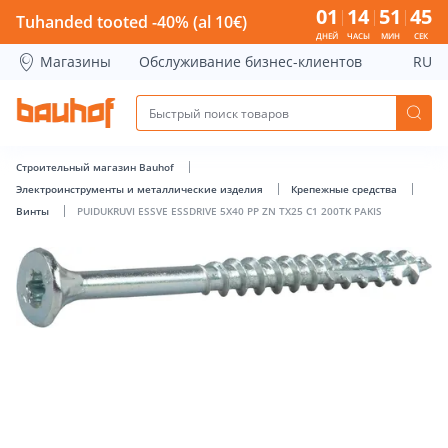
PUIDUKRUVI ESSVE ESSDRIVE 5X40 PP ZN TX25 C1 200TK PAK
01
14
51
45
Tuhanded tooted -40% (al 10€)
ДНЕЙ
ЧАСЫ
МИН
СЕК
Магазины
Обслуживание бизнес-клиентов
RU
Строительный магазин Bauhof
Электроинструменты и металлические изделия
Крепежные средства
Винты
PUIDUKRUVI ESSVE ESSDRIVE 5X40 PP ZN TX25 C1 200TK PAKIS