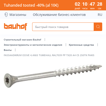
FASSAADIKRUVI ESSVE 4,4X65 TUMEHALL RAL7039 PP TX20 A4
02
10
47
27
Tuhanded tooted -40% (al 10€)
ДНЕЙ
ЧАСЫ
МИН
СЕК
Магазины
Обслуживание бизнес-клиентов
RU
Строительный магазин Bauhof
Электроинструменты и металлические изделия
Крепежные средства
Винты
FASSAADIKRUVI ESSVE 4,4X65 TUMEHALL RAL7039 PP TX20 A4 C5 250TK PAKIS