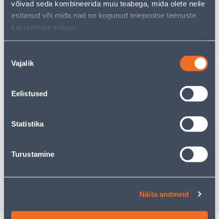
võivad seda kombineerida muu teabega, mida olete neile
esitanud või mida nad on kogunud teiepoolse teenuste
30
kasutamise käigus.
.89 €
Ежемесячный платеж
Nõusoleku
Vajalik
valik
Предполагаемая доставка 3,69 € от 2-5 tööpäeva
Забрать в магазине, с 06.08.2026
Eelistused
Statistika
Похожие продукты
PUSA BENNON MYKONOS
MIKROFLI
Turustamine
MUST, L
Доставка не
РА
19
.00 €
Näita andmeid
/tk