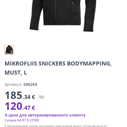
MIKROFLIIS SNICKERS BODYMAPPING,
MUST, L
Артикул:
690269
185
.34 €
/tk
120
.47 €
Э-цена для авторизированного клиента
Скидка
64
.
87 €
(35%)
Специальные цены интернет-магазина могут отличаться от