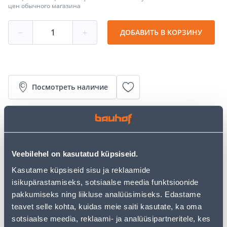
цен обычного магазина
−
+
ДОБАВИТЬ В КОРЗИНУ
Посмотреть наличие
• Must mikrofliisjakk.
• Tõmblukuga, kõrgfunktsionaalsest kangast ja uudsest
kehaosade eripärasid arvestava disainiga.
• Suurus L.
Veebilehel on kasutatud küpsiseid.
• 14-päevane tagastusõigus.
Kasutame küpsiseid sisu ja reklaamide
isikupärastamiseks, sotsiaalse meedia funktsioonide
Калькулятор рассрочки
pakkumiseks ning liikluse analüüsimiseks. Edastame
teavet selle kohta, kuidas meie saiti kasutate, ka oma
Депозит
Платежи
sotsiaalse meedia, reklaami- ja analüüsipartneritele, kes