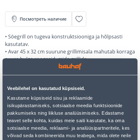
Посмотреть наличие
• Söegrill on tugeva konstruktsiooniga ja hõlpsasti
kasutatav.
• Avar 45 x 32 cm suurune grillimisala mahutab korraga
suure hulga roogasid, mida grillida.
• Termomeeteriga.
• Suurus kokkupanduna on 105 x 53 x 105 cm.
• 14-päevane tagastusõigus.
Veebilehel on kasutatud küpsiseid.
Kasutame küpsiseid sisu ja reklaamide
Калькулятор рассрочки
isikupärastamiseks, sotsiaalse meedia funktsioonide
Депозит
Платежи
pakkumiseks ning liikluse analüüsimiseks. Edastame
teavet selle kohta, kuidas meie saiti kasutate, ka oma
sotsiaalse meedia, reklaami- ja analüüsipartneritele, kes
võivad seda kombineerida muu teabega, mida olete neile
18
.17 €
Ежемесячный платеж