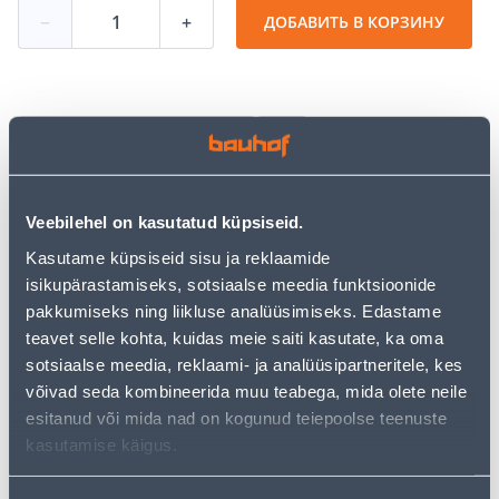
−
+
ДОБАВИТЬ В КОРЗИНУ
Посмотреть наличие
• Pruun postkast.
Veebilehel on kasutatud küpsiseid.
• Komplekti kuulub 2 võtit ja kinnitusvahendid.
• Mõõtmetega 27 x 40 x 11,6 cm.
Kasutame küpsiseid sisu ja reklaamide
• 14-päevane tagastusõigus.
isikupärastamiseks, sotsiaalse meedia funktsioonide
pakkumiseks ning liikluse analüüsimiseks. Edastame
teavet selle kohta, kuidas meie saiti kasutate, ka oma
Предполагаемая доставка 4,19 € от 2-5 tööpäeva
sotsiaalse meedia, reklaami- ja analüüsipartneritele, kes
võivad seda kombineerida muu teabega, mida olete neile
Посылочный автомат от 2,29 € с 2-5 tööpäeva
esitanud või mida nad on kogunud teiepoolse teenuste
Забрать в магазине, с 10.08.2026
kasutamise käigus.