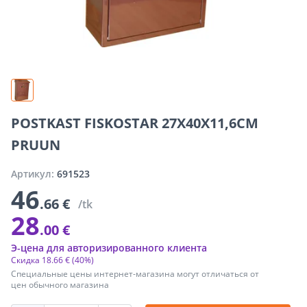
POSTKAST FISKOSTAR 27X40X11,6CM
PRUUN
Артикул:
691523
46
.66 €
/tk
28
.00 €
Э-цена для авторизированного клиента
Скидка
18
.
66 €
(40%)
Специальные цены интернет-магазина могут отличаться от
цен обычного магазина