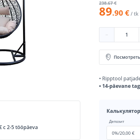
238
.67 €
89
.90 €
/ tk
−
Посмотреть
• Ripptool patja
• 14-päevane ta
Калькулятор
Депозит
 с 2-5 tööpäeva