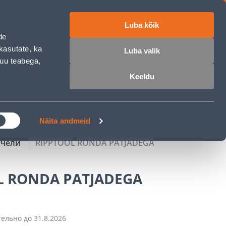
Luba kõik
работе
ET
RU
EN
de
kasutate, ka
Luba valik
muu teabega,
Войти
Избранное
Корзина
Keeldu
РОЧКА
КЛУБ МАСТЕРОВ
БЛОГИ
Näita andmeid
ачели
RIPPTOOL RONDA PATJADEGA
L RONDA PATJADEGA
тельно до
31.8.2026