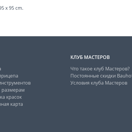
5 x 95 cm.
КЛУБ МАСТЕРОВ
а
Что такое клуб Мастеров?
прицепа
Постоянные скидки Bauho
инструментов
Условия клуба Мастеров
о размерам
ка красок
ная карта