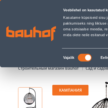
RIPPTOOL RONDA PATJADEGA - Bauhof has loaded
Veebilehel on kasutatud k
Магазины
Обслуживание бизнес-клиентов
Kasutame küpsiseid sisu j
pakkumiseks ning liikluse 
oma sotsiaalse meedia, re
mida olete neile esitanud
ТОВАРЫ
АКЦИИ
К
Nõusoleku
Vajalik
Eeli
valik
Строительный магазин Bauhof
Сад и садо
КАМПАНИЯ