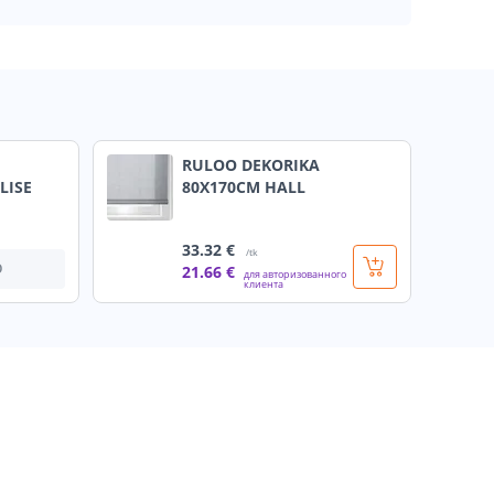
RULOO DEKORIKA
LISE
80X170CM HALL
33
.32 €
/tk
О
21
.66 €
для авторизованного
клиента