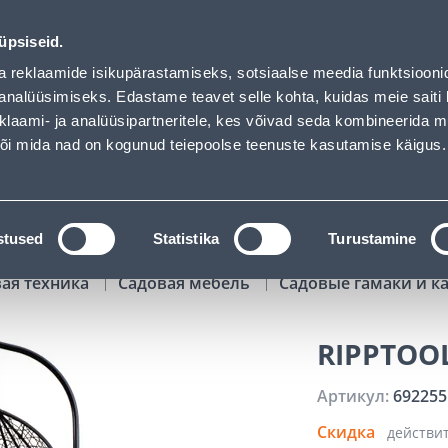
00
08
18
19
Kuni 20% LISAKS koodiga!
ДНЕЙ
ЧАСЫ
МИН
СЕК
üpsiseid.
Обслуживание частных клиентов
Услуги
Предложения о 
a reklaamide isikupärastamiseks, sotsiaalse meedia funktsiooni
analüüsimiseks. Edastame teavet selle kohta, kuidas meie saiti 
klaami- ja analüüsipartneritele, kes võivad seda kombineerida 
ПОИСК
 või mida nad on kogunud teiepoolse teenuste kasutamise käigus.
АТАЛОГИ
АРЕНДА ИНСТРУМЕНТОВ
РАСС
stused
Statistika
Turustamine
вая техника
Садовая мебель
Садовые гамаки и к
RIPPTOO
Артикул:
692255
Скидка
действи