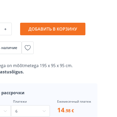
+
ДОБАВИТЬ В КОРЗИНУ
 наличие
dega on mõõtmetega 195 x 95 x 95 cm.
gastusõigus.
 рассрочки
Платежи
Ежемесячный платеж
14
.98 €