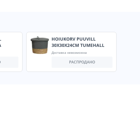
L
HOIUKORV PUUVILL
A
30X30X24CM TUMEHALL
Доставка невозможна
О
РАСПРОДАНО