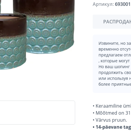
Артикул:
693001
РАСПРОДА
Извините, но з
временно отсут
предлагаем отл
, которые могут
Но ваш шопинг 
продолжить сво
или используя
более приятные
• Keraamiline üm
• Mõõtmed on 31 
• Värvus pruun.
• 14-päevane ta