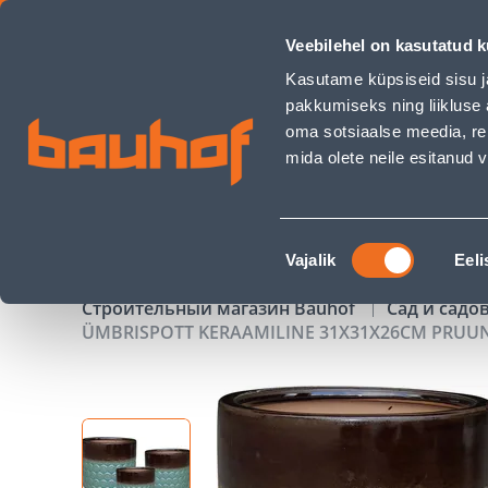
ÜMBRISPOTT KERAAMILINE 31X31X26CM PRUUN - Bauhof ha
Veebilehel on kasutatud k
Магазины
Обслуживание бизнес-клиентов
Kasutame küpsiseid sisu j
pakkumiseks ning liikluse 
oma sotsiaalse meedia, re
mida olete neile esitanud
ТОВАРЫ
АКЦИИ
К
Nõusoleku
Vajalik
Eeli
valik
Строительный магазин Bauhof
Сад и садо
ÜMBRISPOTT KERAAMILINE 31X31X26CM PRUU