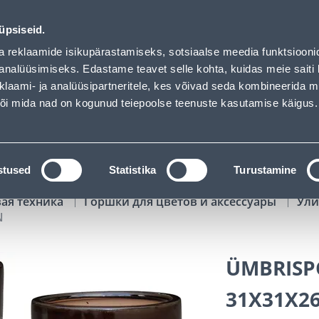
s loaded
00
14
16
03
MURUNIIDUK koodiga HITT01 199,99 €
ДНЕЙ
ЧАСЫ
МИН
СЕК
üpsiseid.
Обслуживание частных клиентов
Услуги
Предложения о 
a reklaamide isikupärastamiseks, sotsiaalse meedia funktsiooni
analüüsimiseks. Edastame teavet selle kohta, kuidas meie saiti 
klaami- ja analüüsipartneritele, kes võivad seda kombineerida 
ПОИСК
 või mida nad on kogunud teiepoolse teenuste kasutamise käigus.
АТАЛОГИ
АРЕНДА ИНСТРУМЕНТОВ
РАСС
stused
Statistika
Turustamine
вая техника
Горшки для цветов и аксессуары
Ули
N
ÜMBRISP
31X31X2