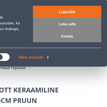
Luba kõik
работе
ET
RU
EN
de
kasutate, ka
Luba valik
muu teabega,
Войти
Избранное
Корзина
Keeldu
РОЧКА
КЛУБ МАСТЕРОВ
БЛОГИ
Näita andmeid
чные горшки
OTT KERAAMILINE
6CM PRUUN