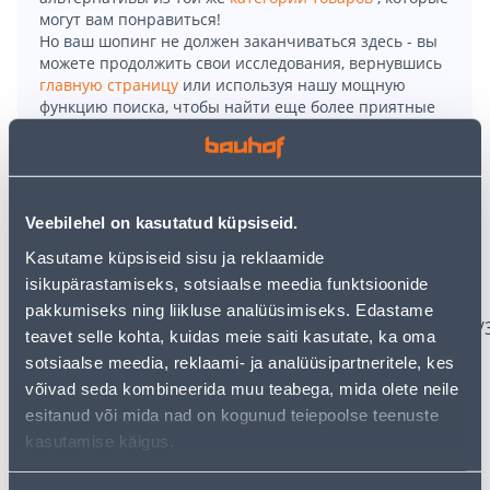
могут вам понравиться!
Но ваш шопинг не должен заканчиваться здесь - вы
можете продолжить свои исследования, вернувшись
главную страницу
или используя нашу мощную
функцию поиска, чтобы найти еще более приятные
варианты. Удачных покупок!
• LED lamp võimsusega 13 W, mis on samaväärne 100
W hõõglambiga.
Veebilehel on kasutatud küpsiseid.
• Valgustemperatuur 2700 K ja valgusvoog 1521 lm.
Kasutame küpsiseid sisu ja reklaamide
• Lambi eluiga ca 15000 tundi.
isikupärastamiseks, sotsiaalse meedia funktsioonide
• Toote teabeleht siin:
pakkumiseks ning liikluse analüüsimiseks. Edastame
https://eprel.ec.europa.eu/screen/product/lightsources
teavet selle kohta, kuidas meie saiti kasutate, ka oma
• 14-päevane tagastusõigus.
sotsiaalse meedia, reklaami- ja analüüsipartneritele, kes
võivad seda kombineerida muu teabega, mida olete neile
esitanud või mida nad on kogunud teiepoolse teenuste
Доставка невозможна
kasutamise käigus.