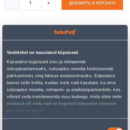
−
+
ДОБАВИТЬ В КОРЗИНУ
Посмотреть наличие
• Must ehituskile on mõõtmetega 3 x 10 m.
Veebilehel on kasutatud küpsiseid.
• 14-päevane tagastusõigus.
Kasutame küpsiseid sisu ja reklaamide
isikupärastamiseks, sotsiaalse meedia funktsioonide
pakkumiseks ning liikluse analüüsimiseks. Edastame
Предполагаемая доставка 4,99 € от 2-5 tööpäeva
teavet selle kohta, kuidas meie saiti kasutate, ka oma
Посылочный автомат от 2,29 € с 2-5 tööpäeva
sotsiaalse meedia, reklaami- ja analüüsipartneritele, kes
võivad seda kombineerida muu teabega, mida olete neile
Забрать в магазине, с 10.08.2026
esitanud või mida nad on kogunud teiepoolse teenuste
kasutamise käigus.
Nõusoleku
Похожие продукты