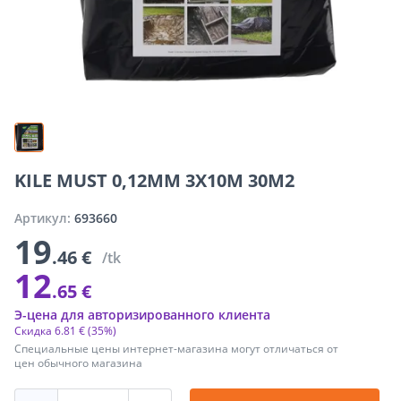
KILE MUST 0,12MM 3X10M 30M2
Артикул:
693660
19
.46 €
/tk
12
.65 €
Э-цена для авторизированного клиента
Скидка
6
.
81 €
(35%)
Специальные цены интернет-магазина могут отличаться от
цен обычного магазина