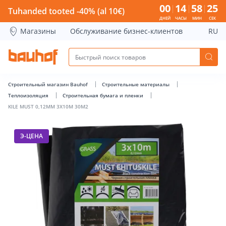
KILE MUST 0,12MM 3X10M 30M2 - Bauhof has loaded
00
14
58
24
Tuhanded tooted -40% (al 10€)
ДНЕЙ
ЧАСЫ
МИН
СЕК
Магазины
Обслуживание бизнес-клиентов
RU
Строительный магазин Bauhof
Строительные материалы
Теплоизоляция
Строительная бумага и пленки
KILE MUST 0,12MM 3X10M 30M2
Э-ЦЕНА