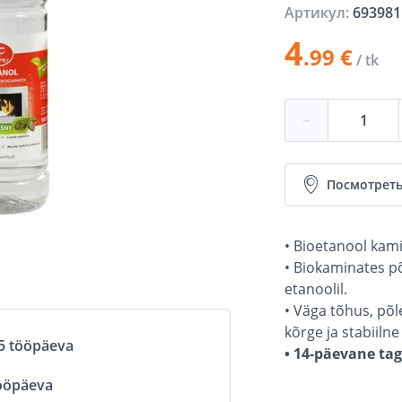
Артикул:
693981
4
.99 €
/ tk
−
Посмотреть
• Bioetanool kami
• Biokaminates p
etanoolil.
• Väga tõhus, põl
kõrge ja stabiilne
5 tööpäeva
• 14-päevane ta
ööpäeva