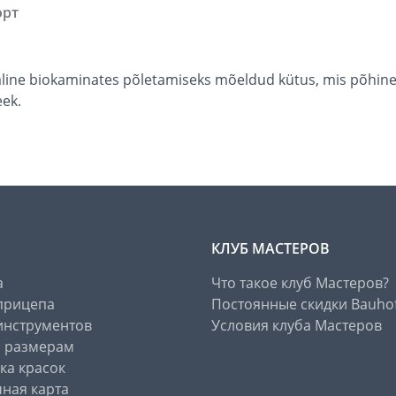
орт
aline biokaminates põletamiseks mõeldud kütus, mis põhineb 
eek.
КЛУБ МАСТЕРОВ
а
Что такое клуб Мастеров?
прицепа
Постоянные скидки Bauho
инструментов
Условия клуба Мастеров
о размерам
ка красок
ная карта