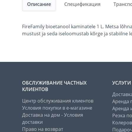
Описание
Спецификация
Трансп
FireFamily bioetanool kaminatele 1 L. Metsa lõhn
mustust ja seda iseloomustab kõrge ja stabiilne l
ОБСЛУЖИВАНИЕ ЧАСТНЫХ
УСЛУГИ
КЛИЕНТОВ
Доставк
Центр обслуживания клиентов
Аренда 
Условия покупки в е-магазине
Аренда 
Доставка на дом - Условия
Резка п
доставки
Колеров
Право на возврат
Подароч