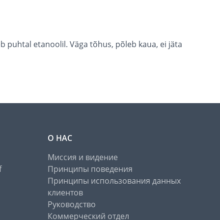
puhtal etanoolil. Väga tõhus, põleb kaua, ei jäta
О НАС
Миссия и видение
f
Принципы поведения
Принципы использования данных
клиентов
Руководство
Коммерческий отдел