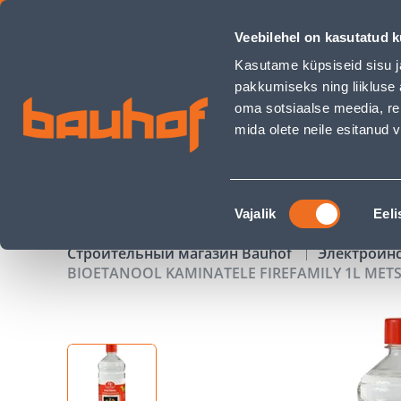
BIOETANOOL KAMINATELE FIREFAMILY 1L METS - Bauhof has
Veebilehel on kasutatud k
Магазины
Обслуживание бизнес-клиентов
Kasutame küpsiseid sisu j
pakkumiseks ning liikluse 
oma sotsiaalse meedia, re
mida olete neile esitanud
ТОВАРЫ
АКЦИИ
К
Nõusoleku
Vajalik
Eeli
valik
Строительный магазин Bauhof
Электроин
BIOETANOOL KAMINATELE FIREFAMILY 1L MET