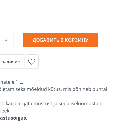
+
ДОБАВИТЬ В КОРЗИНУ
 наличие
natele 1 L.
õletamiseks mõeldud kütus, mis põhineb puhtal
eb kaua, ei jäta mustust ja seda iseloomustab
 leek.
gastusõigus.