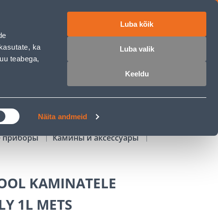
Luba kõik
работе
ET
RU
EN
de
kasutate, ka
Luba valik
muu teabega,
Войти
Избранное
Корзина
Keeldu
РОЧКА
КЛУБ МАСТЕРОВ
БЛОГИ
Näita andmeid
е приборы
Камины и аксессуары
OOL KAMINATELE
LY 1L METS