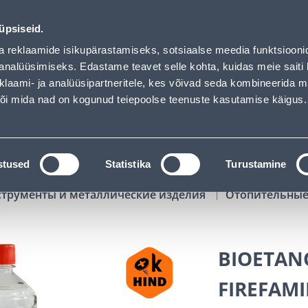
 loaded
02
15
47
49
Tuhanded tooted -40% (al 10€)
ДНЕЙ
ЧАСЫ
МИН
СЕК
üpsiseid.
Обслуживание частных клиентов
Услуги
Предложения о 
a reklaamide isikupärastamiseks, sotsiaalse meedia funktsiooni
analüüsimiseks. Edastame teavet selle kohta, kuidas meie saiti 
klaami- ja analüüsipartneritele, kes võivad seda kombineerida 
ПОИСК
 või mida nad on kogunud teiepoolse teenuste kasutamise käigus.
АТАЛОГИ
АРЕНДА ИНСТРУМЕНТОВ
РАСС
stused
Statistika
Turustamine
струменты и металлические изделия
Отопительны
S
BIOETAN
FIREFAMI