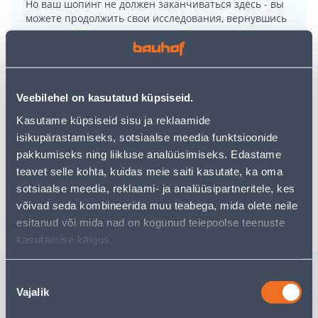
Но ваш шопинг не должен заканчиваться здесь - вы
можете продолжить свои исследования, вернувшись
главную страницу
или используя нашу мощную
функцию поиска, чтобы найти еще более приятные
варианты. Удачных покупок!
Veebilehel on kasutatud küpsiseid.
• Valge küünal.
Kasutame küpsiseid sisu ja reklaamide
• Mõõtmetega 7 x 7,5 cm.
isikupärastamiseks, sotsiaalse meedia funktsioonide
• Põlemisaeg on u 17 h.
pakkumiseks ning liikluse analüüsimiseks. Edastame
• 14-päevane tagastusõigus.
teavet selle kohta, kuidas meie saiti kasutate, ka oma
sotsiaalse meedia, reklaami- ja analüüsipartneritele, kes
Доставка невозможна
võivad seda kombineerida muu teabega, mida olete neile
esitanud või mida nad on kogunud teiepoolse teenuste
kasutamise käigus.
Похожие продукты
Nõusoleku
Vajalik
valik
SEEBIDOSAATOR
TOPS TO
SPIRELLA OSLO VALGE