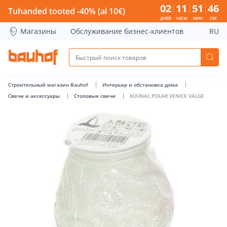
KÜÜNAL POLAR VENICE VALGE - Bauhof has loaded
02
11
51
45
Tuhanded tooted -40% (al 10€)
ДНЕЙ
ЧАСЫ
МИН
СЕК
Магазины
Обслуживание бизнес-клиентов
RU
Строительный магазин Bauhof
Интерьер и обстановка дома
Свечи и аксессуары
Столовые свечи
KÜÜNAL POLAR VENICE VALGE