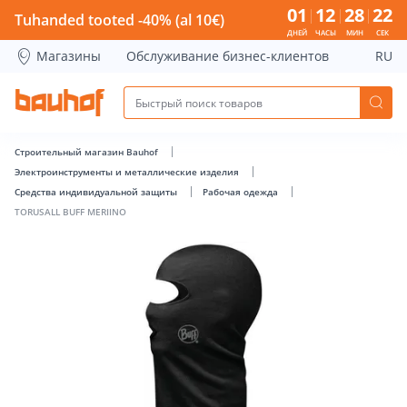
TORUSALL BUFF MERIINO - Bauhof has loaded
01
12
28
22
Tuhanded tooted -40% (al 10€)
ДНЕЙ
ЧАСЫ
МИН
СЕК
Магазины
Обслуживание бизнес-клиентов
RU
Строительный магазин Bauhof
Электроинструменты и металлические изделия
Средства индивидуальной защиты
Рабочая одежда
TORUSALL BUFF MERIINO