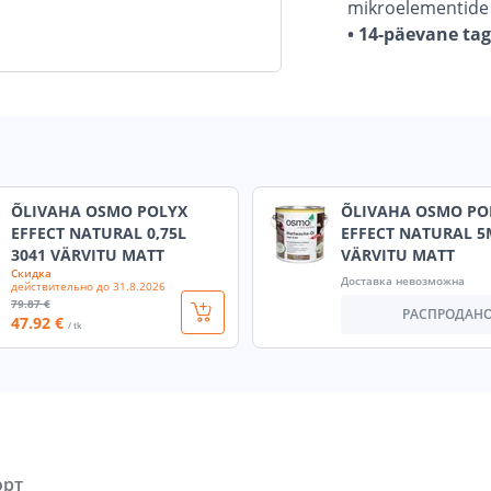
mikroelementide s
• 14-päevane ta
ÕLIVAHA OSMO POLYX
ÕLIVAHA OSMO PO
EFFECT NATURAL 0,75L
EFFECT NATURAL 5
3041 VÄRVITU MATT
VÄRVITU MATT
Скидка
Доставка невозможна
действительно до
31.8.2026
79
.87 €
РАСПРОДАН
47
.92 €
/ tk
орт