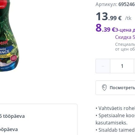
Артикул:
695246
13
.99 €
/tk
8
.39 €
Э-цена 
Скидка
Специаль
от цен о
−
Посмотреть
• Vahtväetis rohel
• Spetsiaalne ko
5 tööpäeva
kasutamiseks.
ööpäeva
• Sisaldab taimed