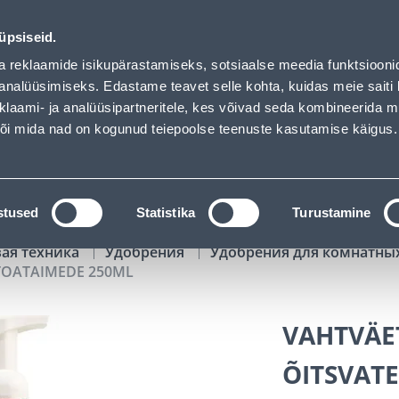
250ML - Bauhof has loaded
01
17
01
50
Tuhanded tooted -40% (al 10€)
ДНЕЙ
ЧАСЫ
МИН
СЕК
üpsiseid.
Обслуживание частных клиентов
Услуги
Предложения о 
a reklaamide isikupärastamiseks, sotsiaalse meedia funktsiooni
analüüsimiseks. Edastame teavet selle kohta, kuidas meie saiti 
klaami- ja analüüsipartneritele, kes võivad seda kombineerida 
ПОИСК
 või mida nad on kogunud teiepoolse teenuste kasutamise käigus.
АТАЛОГИ
АРЕНДА ИНСТРУМЕНТОВ
РАСС
stused
Statistika
Turustamine
вая техника
Удобрения
Удобрения для комнатны
 TOATAIMEDE 250ML
VAHTVÄET
ÕITSVAT