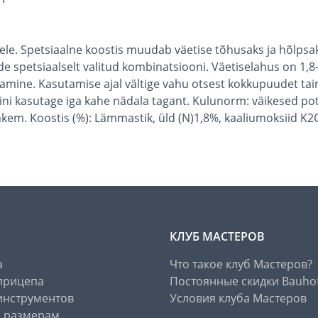
edele. Spetsiaalne koostis muudab väetise tõhusaks ja hõlps
e spetsiaalselt valitud kombinatsiooni. Väetiselahus on 1
amine. Kasutamise ajal vältige vahu otsest kokkupuudet tai
ni kasutage iga kahe nädala tagant. Kulunorm: väikesed pot
ohkem. Koostis (%): Lämmastik, üld (N)1,8%, kaaliumoksiid K2
КЛУБ МАСТЕРОВ
а
Что такое клуб Мастеров?
прицепа
Постоянные скидки Bauho
инструментов
Условия клуба Мастеров
о размерам