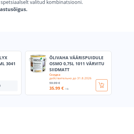
petsiaalselt valitud kombinatsiooni.
gastusõigus.
LYX
ÕLIVAHA VÄÄRISPUIDULE
ML 3041
OSMO 0,75L 1011 VÄRVITU
SIIDMATT
Скидка
действительно до
31.8.2026
59
.99 €
О
35
.99 €
/ tk