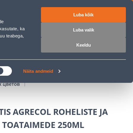
Luba kõik
работе
ET
RU
EN
de
kasutate, ka
Luba valik
muu teabega,
Войти
Избранное
Корзина
Keeldu
РОЧКА
КЛУБ МАСТЕРОВ
БЛОГИ
Näita andmeid
х цветов
IS AGRECOL ROHELISTE JA
E TOATAIMEDE 250ML