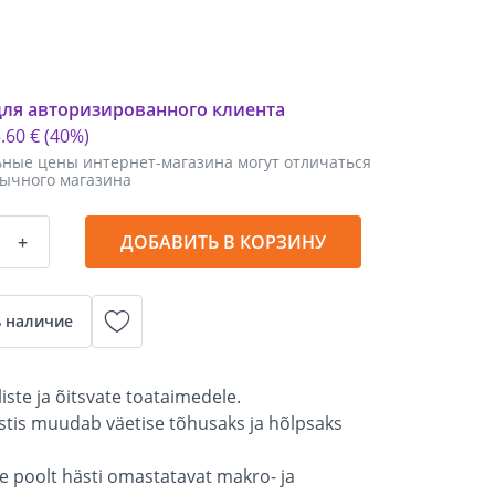
для авторизированного клиента
5
.
60 €
(40%)
ные цены интернет-магазина могут отличаться
бычного магазина
+
ДОБАВИТЬ В КОРЗИНУ
 наличие
iste ja õitsvate toataimedele.
ostis muudab väetise tõhusaks ja hõlpsaks
e poolt hästi omastatavat makro- ja