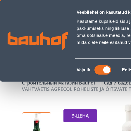
VAHTVÄETIS AGRECOL ROHELISTE JA ÕITSVATE TOATAIMEDE 
Veebilehel on kasutatud k
Магазины
Обслуживание бизнес-клиентов
Kasutame küpsiseid sisu j
pakkumiseks ning liikluse 
oma sotsiaalse meedia, re
mida olete neile esitanud
ТОВАРЫ
АКЦИИ
К
Nõusoleku
Vajalik
Eeli
valik
Строительный магазин Bauhof
Сад и садо
VAHTVÄETIS AGRECOL ROHELISTE JA ÕITSVATE
Э-ЦЕНА