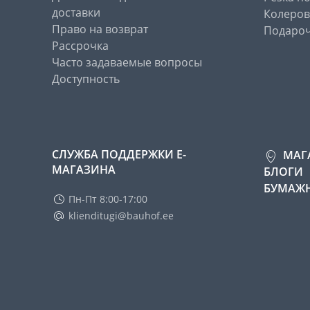
доставки
Колеров
Право на возврат
Подароч
Рассрочка
Часто задаваемые вопросы
Доступность
СЛУЖБА ПОДДЕРЖКИ Е-
МАГ
МАГАЗИНА
БЛОГИ
БУМАЖН
Пн-Пт 8:00-17:00
klienditugi@bauhof.ee