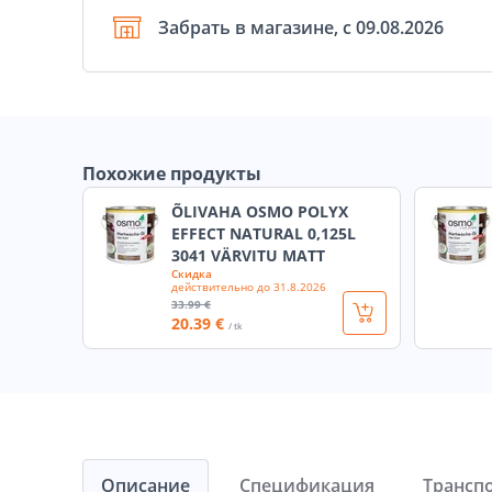
Забрать в магазине, с 09.08.2026
Похожие продукты
ÕLIVAHA OSMO POLYX
EFFECT NATURAL 0,125L
3041 VÄRVITU MATT
Скидка
действительно до
31.8.2026
33
.99 €
20
.39 €
/ tk
Описание
Спецификация
Трансп