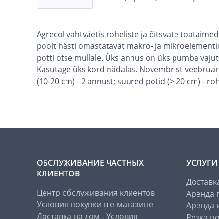
Agrecol vahtväetis roheliste ja õitsvate toataim
poolt hästi omastatavat makro- ja mikroelementid
potti otse mullale. Üks annus on üks pumba vajut
Kasutage üks kord nädalas. Novembrist veebruari
(10-20 cm) - 2 annust; suured potid (> 20 cm) - r
ОБСЛУЖИВАНИЕ ЧАСТНЫХ
УСЛУГИ
КЛИЕНТОВ
Доставк
Центр обслуживания клиентов
Аренда 
Условия покупки в е-магазине
Аренда 
Доставка на дом - Условия
Резка п