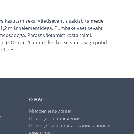
aks kasutamiseks. Väetisevaht sisaldab taimede
,8-1,2 mikroelementidega. Pumbake väetisevaht
meosadega. Pärast väetamist kasta taimi.
id (<10cm) - 1 annus; keskmise suurusega potid
O 1,2%.
О НАС
Миссия и видение
f
Принципы поведения
Принципы использования данных
клиентов