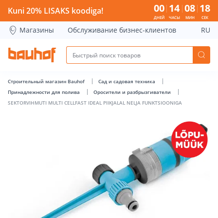
SEKTORVIHMUTI MULTI CELLFAST IDEAL PIIKJALAL NELJA FU
00
14
08
18
Kuni 20% LISAKS koodiga!
ДНЕЙ
ЧАСЫ
МИН
СЕК
Магазины
Обслуживание бизнес-клиентов
RU
Строительный магазин Bauhof
Сад и садовая техника
Принадлежности для полива
Оросители и разбрызгиватели
SEKTORVIHMUTI MULTI CELLFAST IDEAL PIIKJALAL NELJA FUNKTSIOONIGA