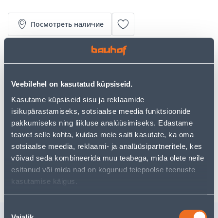
Посмотреть наличие
• Sektorvihmuti piikjalal on nelja funktsiooniga.
• Piserdamisnurk on reguleeritav vahemikus 20 ° kuni
360 °.
Veebilehel on kasutatud küpsiseid.
• Katab kuni 346 m² ala.
• 14-päevane tagastusõigus.
Kasutame küpsiseid sisu ja reklaamide
isikupärastamiseks, sotsiaalse meedia funktsioonide
pakkumiseks ning liikluse analüüsimiseks. Edastame
Предполагаемая доставка 4,19 € от 2-5 tööpäeva
teavet selle kohta, kuidas meie saiti kasutate, ka oma
sotsiaalse meedia, reklaami- ja analüüsipartneritele, kes
Посылочный автомат от 2,29 € с 2-5 tööpäeva
võivad seda kombineerida muu teabega, mida olete neile
Забрать в магазине, с 06.08.2026
esitanud või mida nad on kogunud teiepoolse teenuste
kasutamise käigus.
Nõusoleku
Похожие продукты
Vajalik