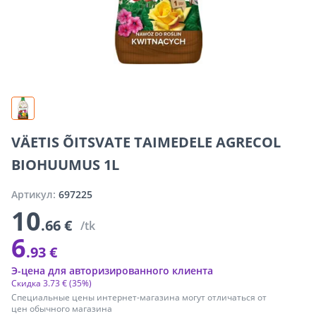
VÄETIS ÕITSVATE TAIMEDELE AGRECOL
BIOHUUMUS 1L
Артикул:
697225
10
.66 €
/tk
6
.93 €
Э-цена для авторизированного клиента
Скидка
3
.
73 €
(35%)
Специальные цены интернет-магазина могут отличаться от
цен обычного магазина