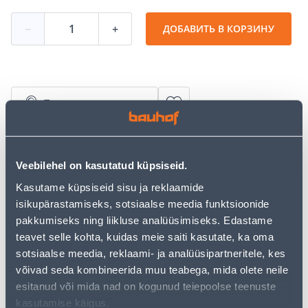
−
+
ДОБАВИТЬ В КОРЗИНУ
Посмотреть наличие
• Väetis, mis on ette nähtud kõikide õistaimede
väetamiseks rõdul, terrassil ja aias.
Veebilehel on kasutatud küpsiseid.
• Potitaimed kodus, rõdul ja terrassil: lahusta 2-4
Kasutame küpsiseid sisu ja reklaamide
korgitäit (60-120 ml) väetist 1 liitris vees.
isikupärastamiseks, sotsiaalse meedia funktsioonide
• Pakis 1 l.
pakkumiseks ning liikluse analüüsimiseks. Edastame
• 14-päevane tagastusõigus.
teavet selle kohta, kuidas meie saiti kasutate, ka oma
sotsiaalse meedia, reklaami- ja analüüsipartneritele, kes
Предполагаемая доставка 4,19 € от 2-5 tööpäeva
võivad seda kombineerida muu teabega, mida olete neile
esitanud või mida nad on kogunud teiepoolse teenuste
Посылочный автомат от 2,29 € с 2-5 tööpäeva
kasutamise käigus.