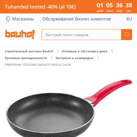
PRAEPANN TESCOMA MANICO ROSSO 26CM - Bauhof has lo
01
05
36
37
Tuhanded tooted -40% (al 10€)
ДНЕЙ
ЧАСЫ
МИН
СЕК
Магазины
Обслуживание бизнес-клиентов
RU
Строительный магазин Bauhof
Интерьер и обстановка дома
Кухонные принадлежности
Кастрюли и сковородки
PRAEPANN TESCOMA MANICO ROSSO 26CM